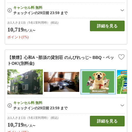
お1人さま1泊（5名1室利用時） (税込)
詳細を見る
10,719
円
／人〜
ポイント(1%)
【禁煙】心和A ~那須の貸別荘 のんびれっじ~ BBQ・ペッ
トOK!(別料金)
お1人さま1泊（5名1室利用時） (税込)
詳細を見る
10,719
円
／人〜