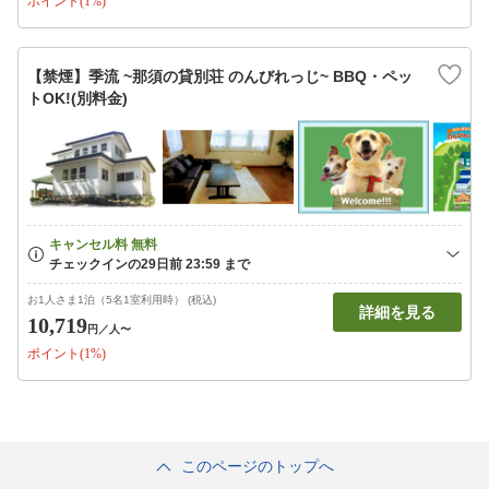
ポイント(1%)
【禁煙】季流 ~那須の貸別荘 のんびれっじ~ BBQ・ペッ
トOK!(別料金)
お1人さま1泊（5名1室利用時） (税込)
詳細を見る
10,719
円
／人〜
ポイント(1%)
このページのトップへ