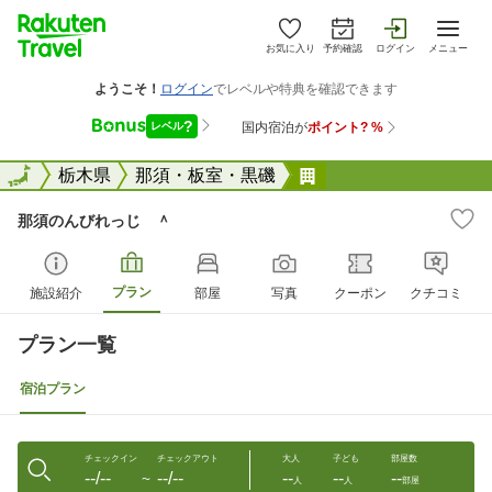
お気に入り
予約確認
ログイン
メニュー
全国
全国
栃木県
那須・板室・黒磯
那須のんびれっじ 
那須のんびれっじ ＾
プラン
施設紹介
部屋
写真
クーポン
クチコミ
プラン一覧
宿泊プラン
チェックイン
チェックアウト
大人
子ども
部屋数
--/--
--/--
--
--
--
〜
人
人
部屋