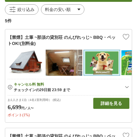
絞り込み
5件
【禁煙】土筆 ~那須の貸別荘 のんびれっじ~ BBQ・ペッ
トOK!(別料金)
お1人さま1泊（4名1室利用時） (税込)
詳細を見る
6,699
円
／人〜
ポイント(1%)
【禁煙】七草 ~那須の貸別荘 のんびれっじ~ BBQ・ペッ