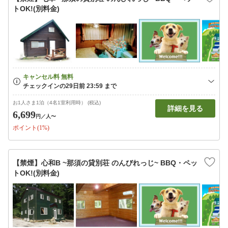
トOK!(別料金)
お1人さま1泊（4名1室利用時） (税込)
詳細を見る
6,699
円
／人〜
ポイント(1%)
【禁煙】心和B ~那須の貸別荘 のんびれっじ~ BBQ・ペッ
トOK!(別料金)