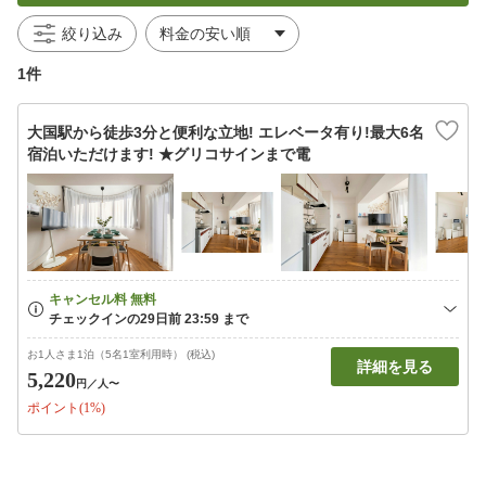
絞り込み
1件
大国駅から徒歩3分と便利な立地! エレベータ有り!最大6名
宿泊いただけます! ★グリコサインまで電
お1人さま1泊（5名1室利用時） (税込)
詳細を見る
5,220
円
／人〜
ポイント(1%)