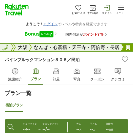
お気に入り
予約確認
ログイン
メニュー
大阪府
全国
大阪
なんば・心斎橋・天王寺・阿倍野・長居
パインブルックマンション３０６／民泊
プラン
施設紹介
部屋
写真
クーポン
クチコミ
プラン一覧
宿泊プラン
チェックイン
チェックアウト
大人
子ども
部屋数
--/--
--/--
--
--
--
〜
人
人
部屋