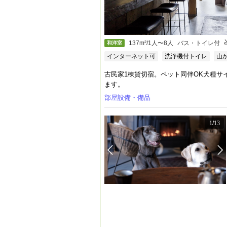
137m²/1人〜8人
バス・トイレ付
和洋室
インターネット可
洗浄機付トイレ
山
古民家1棟貸切宿。ペット同伴OK犬種サ
ます。
部屋設備・備品
1
/
13