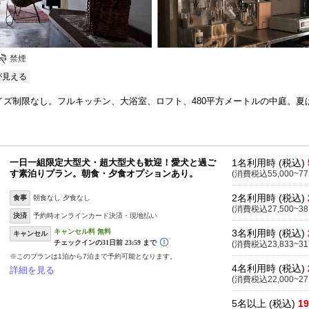
禁煙
が見える
イズ制限なし。フルキッチン、大浴室、ロフト、480平方メートルの中庭。夏
一日一組限定大型犬・超大型犬も歓迎！愛犬と過ご
1名利用時 (税込)
す素泊りプラン。朝食・夕食オプションあり。
(消費税込55,000~77
2名利用時 (税込)
食事
朝食なし 夕食なし
(消費税込27,500~38
決済
予約時オンラインカード決済・現地払い
3名利用時 (税込)
キャンセル
(消費税込23,833~31
※このプランは1泊から7泊まで予約可能となります。
4名利用時 (税込)
詳細を見る
(消費税込22,000~27
5名以上 (税込)
19