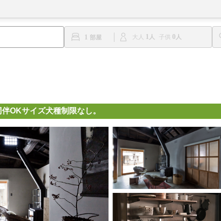
1
0
1
大人
子供
同伴OKサイズ犬種制限なし。