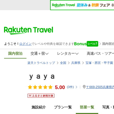
国内宿泊
交通＋宿
レンタカー
高速バス・ツア
楽天トラベルトップ
全国
兵庫県
宝塚・西宮・甲子園
ｙａｙａ
5.00
(
3
件)
〒669-2505兵庫
施設紹介
プラン一覧
部屋一覧
写真・動