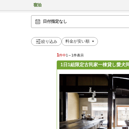
宿泊
日付指定なし
絞り込み
1
件中
1～1件表示
1日1組限定古民家一棟貸し愛犬