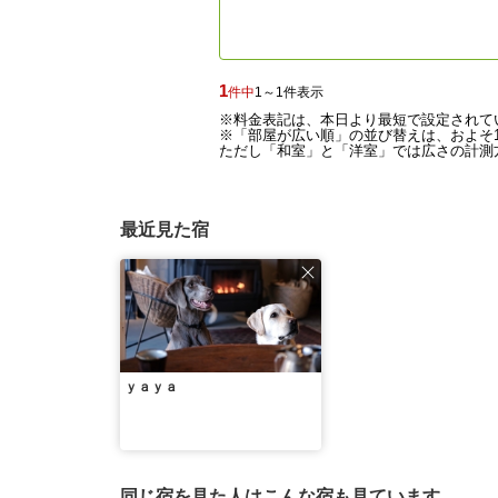
1
件中
1～1件表示
※料金表記は、本日より最短で設定されて
※「部屋が広い順」の並び替えは、およそ1
ただし「和室」と「洋室」では広さの計測方
最近見た宿
ｙａｙａ
同じ宿を見た人はこんな宿も見ています