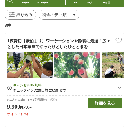
--/--
--/--
--
--
--
〜
人
人
部屋
絞り込み
3件
1棟貸切【素泊まり】ワーケーションや静養に最適！広々
とした日本家屋でゆったりとしたひとときを
お1人さま1泊（5名1室利用時） (税込)
詳細を見る
9,900
円
／人〜
ポイント(1%)