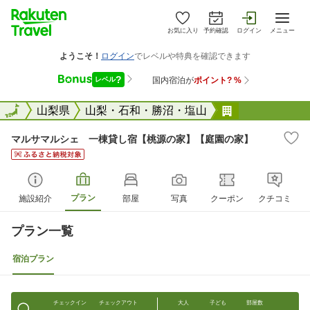
お気に入り
予約確認
ログイン
メニュー
全国
全国
山梨県
山梨・石和・勝沼・塩山
マルサマルシ
マルサマルシェ 一棟貸し宿【桃源の家】【庭園の家】
プラン
施設紹介
部屋
写真
クーポン
クチコミ
プラン一覧
宿泊プラン
チェックイン
チェックアウト
大人
子ども
部屋数