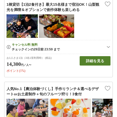
1棟貸切【1泊2食付き】最大15名様まで宿泊OK！山梨観
光を満喫＆オプションで創作体験も楽しめる
お1人さま1泊（3名1室利用時） (税込)
詳細を見る
14,300
円
／人〜
ポイント(1%)
人気No.1【農泊体験づくし】手作りランチ＆選べるデザ
ートorお土産制作＋旬のフルーツ狩り！3食付