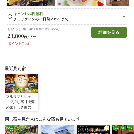
お1人さま1泊（3名1室利用時） (税込)
詳細を見る
23,800
円
／人〜
ポイント(1%)
最近見た宿
マルサマルシェ
一棟貸し宿【桃源
の家】【庭園の
家】
同じ宿を見た人はこんな宿も見ています