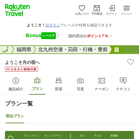
お気に入り
予約確認
ログイン
メニュー
全国
全国
福岡県
北九州空港・苅田・行橋・豊前
ようこ
ようこそ月の宿へ
プラン
施設紹介
部屋
写真
クーポン
クチコミ
プラン一覧
宿泊プラン
チェックイン
チェックアウト
大人
子ども
部屋数