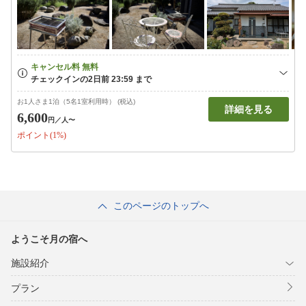
お1人さま1泊（5名1室利用時） (税込)
詳細を見る
6,600
円
／人〜
ポイント(1%)
このページのトップへ
ようこそ月の宿へ
施設紹介
プラン