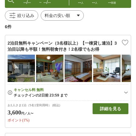
--/--
--/--
--
--
--
〜
人
人
部屋
絞り込み
6件
2泊目無料キャンペーン（3名様以上）【一棟貸し連泊】3
泊目以降も半額！無料朝食付き！2名様でもお得
お1人さま1泊（5名1室利用時） (税込)
詳細を見る
3,600
円
／人〜
ポイント(1%)