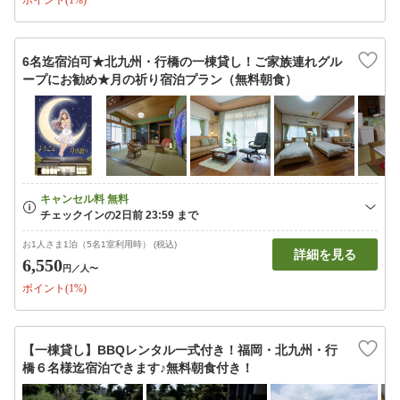
ポイント(1%)
6名迄宿泊可★北九州・行橋の一棟貸し！ご家族連れグル
ープにお勧め★月の祈り宿泊プラン（無料朝食）
お1人さま1泊（5名1室利用時） (税込)
詳細を見る
6,550
円
／人〜
ポイント(1%)
【一棟貸し】BBQレンタル一式付き！福岡・北九州・行
橋６名様迄宿泊できます♪無料朝食付き！