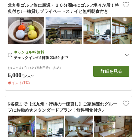
北九州ゴルフ旅に最適・３０分圏内にゴルフ場４か所！特
典付き♪一棟貸しプライベートステイと無料朝食付き
お1人さま1泊（5名1室利用時） (税込)
詳細を見る
6,000
円
／人〜
ポイント(1%)
6名様まで【北九州・行橋の一棟貸し】ご家族連れグルー
プにお勧め★スタンダードプラン！無料朝食付き♪