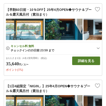
【早割60日前・10％OFF】25年4月OPEN◆サウナ＆プー
ル＆露天風呂付（素泊まり）
お1人さま1泊（4名1室利用時） (税込)
詳細を見る
35,640
円
／人〜
ポイント(1%)
【1日4組限定「NIGIN」】25年4月OPEN◆サウナ＆プー
ル＆露天風呂付（素泊まり）