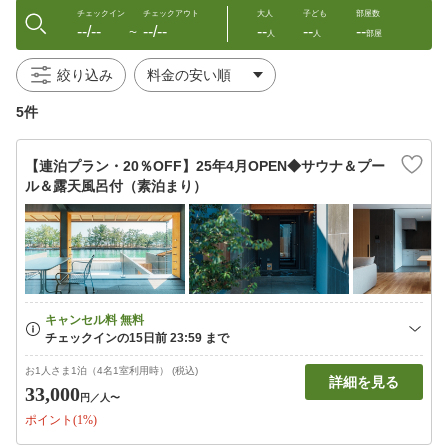
チェックイン
チェックアウト
大人
子ども
部屋数
--/--
--/--
--
--
--
〜
人
人
部屋
絞り込み
5件
【連泊プラン・20％OFF】25年4月OPEN◆サウナ＆プー
ル＆露天風呂付（素泊まり）
お1人さま1泊（4名1室利用時） (税込)
詳細を見る
33,000
円
／人〜
ポイント(1%)