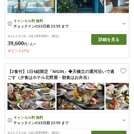
お1人さま1泊（4名1室利用時） (税込)
詳細を見る
39,600
円
／人〜
ポイント(1%)
【2食付】1日4組限定「NIGIN」◆天橋立の運河沿いで過
ごす（夕食はホテル北野屋・朝食はお弁当）
お1人さま1泊（4名1室利用時） (税込)