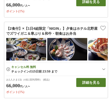
詳細を見る
66,000
円
／人〜
ポイント(1%)
【2食付】×【1日4組限定「NIGIN」】夕食はホテル北野屋
でズワイガニ＆寒ぶり＆和牛・朝食はお弁当
お1人さま1泊（4名1室利用時） (税込)
詳細を見る
66,000
円
／人〜
ポイント(1%)