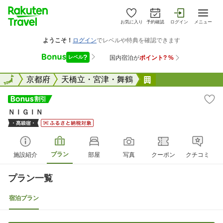
お気に入り
予約確認
ログイン
メニュー
全国
全国
京都府
天橋立・宮津・舞鶴
ＮＩＧＩＮ
ＮＩＧＩＮ
プラン
施設紹介
部屋
写真
クーポン
クチコミ
プラン一覧
宿泊プラン