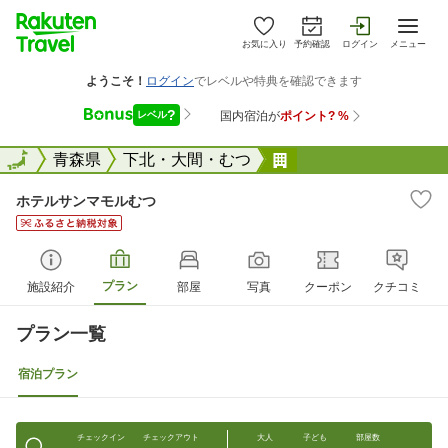
お気に入り
予約確認
ログイン
メニュー
全国
全国
青森県
下北・大間・むつ
ホテルサンマモルむ
ホテルサンマモルむつ
プラン
施設紹介
部屋
写真
クーポン
クチコミ
プラン一覧
宿泊プラン
チェックイン
チェックアウト
大人
子ども
部屋数