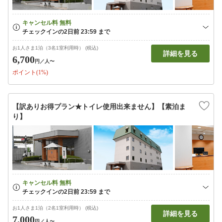
お1人さま1泊（3名1室利用時） (税込)
詳細を見る
6,700
円
／人〜
ポイント(1%)
【訳ありお得プラン★トイレ使用出来ません】【素泊ま
り】
お1人さま1泊（2名1室利用時） (税込)
詳細を見る
7,000
円
／人〜