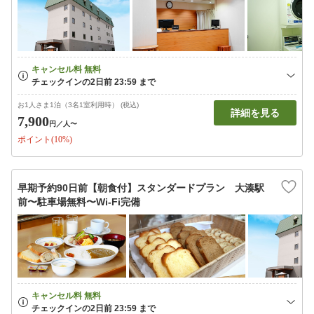
お1人さま1泊（3名1室利用時） (税込)
詳細を見る
7,900
円
／人〜
ポイント(10%)
早期予約90日前【朝食付】スタンダードプラン 大湊駅
前〜駐車場無料〜Wi-Fi完備