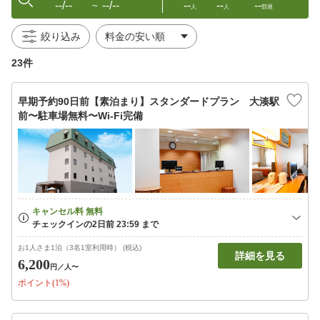
--/--
--/--
--
--
--
〜
人
人
部屋
絞り込み
23件
早期予約90日前【素泊まり】スタンダードプラン 大湊駅
前〜駐車場無料〜Wi-Fi完備
お1人さま1泊（3名1室利用時） (税込)
詳細を見る
6,200
円
／人〜
ポイント(1%)