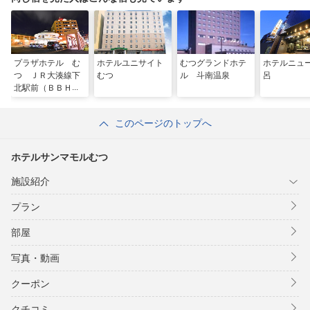
プラザホテル む
ホテルユニサイト
むつグランドホテ
ホテルニュ
つ ＪＲ大湊線下
むつ
ル 斗南温泉
呂
北駅前（ＢＢＨホ
テルグループ）
このページのトップへ
ホテルサンマモルむつ
施設紹介
プラン
部屋
写真・動画
クーポン
クチコミ