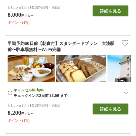
お1人さま1泊（3名1室利用時） (税込)
詳細を見る
8,000
円
／人〜
ポイント(1%)
早期予約60日前【朝食付】スタンダードプラン 大湊駅
前〜駐車場無料〜Wi-Fi完備
お1人さま1泊（3名1室利用時） (税込)
詳細を見る
8,200
円
／人〜
ポイント(1%)