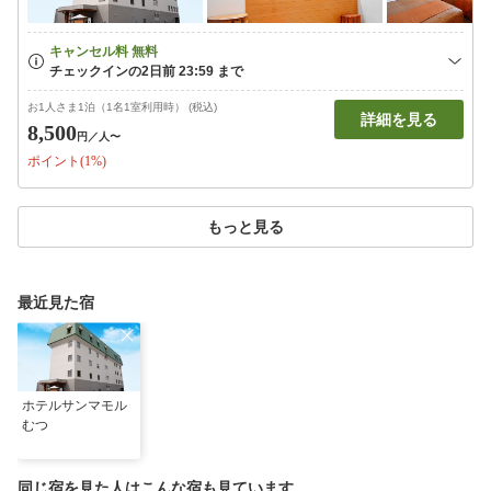
お1人さま1泊（1名1室利用時） (税込)
詳細を見る
8,500
円
／人〜
ポイント(1%)
もっと見る
最近見た宿
ホテルサンマモル
むつ
同じ宿を見た人はこんな宿も見ています