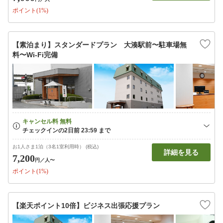
ポイント(1%)
【素泊まり】スタンダードプラン 大湊駅前〜駐車場無
料〜Wi-Fi完備
お1人さま1泊（3名1室利用時） (税込)
詳細を見る
7,200
円
／人〜
ポイント(1%)
【楽天ポイント10倍】ビジネス出張応援プラン