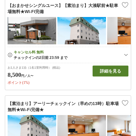
【おまかせシングルユース】【素泊まり】大湊駅前★駐車
場無料★WI-FI完備
お1人さま1泊（1名1室利用時） (税込)
詳細を見る
8,500
円
／人〜
ポイント(1%)
【素泊まり】アーリーチェックイン（早めの13時）駐車場
無料★Wi-Fi完備★