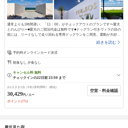
込）を請求させていただく場合があります。・粗相やマーキングの心配が
ある場合は、室内でマナーパンツをご着用ください（ご持参ください）。
破損・汚損の場合は、追加の清掃費用をご負担いただくことがございま
す。・テラス利用はチェックイン後〜21：00までスタッフ一同心よりお
通常よりも1時間遅い、「11：00」がチェックアウトのプランです〜愛犬
待ちしております。
とのんびり〜■愛犬のご宿泊代金は無料です■ドッグラン付きヴィラの目の
前には、リードなしで走り回れる専用ドッグランをご用意。運動が大好き
なワンちゃんもきっとご満足いただけます。■ゆったりと過ごせる一棟貸
続きを読む
し一棟貸しのため、他のお客様と接することなく愛犬との時間を満喫でき
ます。室内は広々と快適で、海風を感じながらリラックスいただけます。
予約時オンラインカード決済
■鍵について当日、事前にメールアドレスへコードをお送りします。
■BBQオプションでさらに充実テラスではBBQも可能。（食材持込み制）
朝食なし 夕食なし
波の音をBGMに特別な夜をお楽しみいただけます。ご希望の方はご予約
時にお知らせください。■日帰りゲストのご招待もOKご宿泊の方に限り、
日帰りでのご家族やご友人をヴィラにお招きいただけます。（ご宿泊の方
を含めて最大12名様まで／日帰りの方はお一人様4，400円／現地現金精
算のみ※カード利用不可）ご利用の方はご予約時に日帰りの方の人数を事
お1人さま1泊（5名1室利用時） (税込)
空室・料金確認
前にお知らせください。日帰り利用時間：チェックイン後〜21：00まで■
30,429
円
／人〜
ケージ貸出について下記サイズのサークルタイプのケージがございます。
ポイント(1%)
ご希望の方はご予約時にお知らせください。・Lサイズ：幅151cm×奥行
151cm×高さ76cm・Mサイズ：幅151cm×奥行76cm×高さ76cm・Sサイ
ズ：幅76cm×奥行76cm×高さ76cm■愛犬との滞在に関するご案内・頭数
制限（宿泊6頭、日帰り6頭）・ご予約時、質問事項欄にワンちゃんの情報
（犬種／頭数／性別／年齢／名前／ケージ(S、M、L)・トリミングテーブ
最近見た宿
ル・ブロワー貸出有無）をご記入ください。・室内で粗相があった場合は