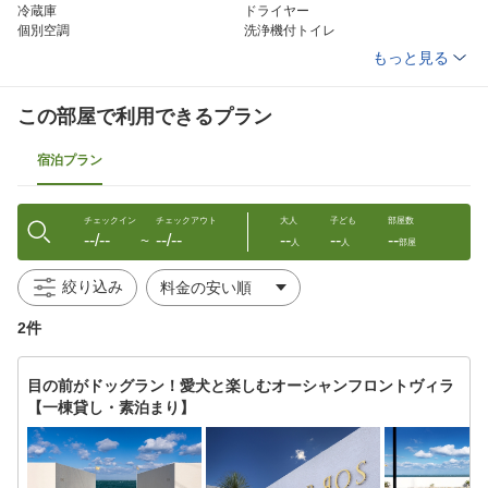
冷蔵庫
ドライヤー
個別空調
洗浄機付トイレ
ボディーソープ
シャンプー
もっと見る
リンス
ハミガキセット
カミソリ
くし
ブラシ
タオル
この部屋で利用できるプラン
バスタオル
ナイトウェア
電子レンジ（一部・要予約）
ミニキッチン（一部・要予約）
宿泊プラン
チェックイン
チェックアウト
大人
子ども
部屋数
--/--
--/--
--
--
--
〜
人
人
部屋
絞り込み
2件
目の前がドッグラン！愛犬と楽しむオーシャンフロントヴィラ
【一棟貸し・素泊まり】