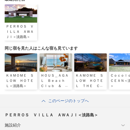
備え付けの清掃備品で対応いただき、連絡シートへの記入をお願いしま
す。寝具や家具等が汚れた際は、クリーニング代として4，400円（税
込）を請求させていただく場合があります。・粗相やマーキングの心配が
ある場合は、室内でマナーパンツをご着用ください（ご持参ください）。
破損・汚損の場合は、追加の清掃費用をご負担いただくことがございま
ＰＥＲＲＯＳ Ｖ
す。・テラス利用はチェックイン後〜21：00までスタッフ一同心よりお
ＩＬＬＡ ＡＷＡ
待ちしております。
ＪＩ＜淡路島＞
同じ宿を見た人はこんな宿も見ています
ＫＡＭＯＭＥ Ｓ
ＨＯＵＳ＿ＡＧＡ
ＫＡＭＯＭＥ Ｓ
Ｃｏｃｏｌ
ＬＯＷ ＨＯＴＥ
Ｌ Ｂｅａｃｈ
ＬＯＷ ＨＯＴＥ
ＣＥＡＮ＜
Ｌ＜淡路島＞
Ｃｌｕｂ ＆ Ｖ
Ｌ ＴＨＥ ＣＯ
＞
ｉｌｌａ 淡路＜
ＭＰＡＣＴ＜淡路
淡路島＞
島＞
このページのトップへ
ＰＥＲＲＯＳ ＶＩＬＬＡ ＡＷＡＪＩ＜淡路島＞
施設紹介