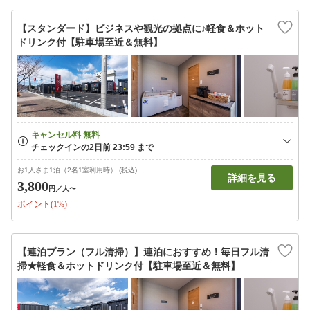
【スタンダード】ビジネスや観光の拠点に♪軽食＆ホット
ドリンク付【駐車場至近＆無料】
お1人さま1泊（2名1室利用時） (税込)
詳細を見る
3,800
円
／人〜
ポイント(1%)
【連泊プラン（フル清掃）】連泊におすすめ！毎日フル清
掃★軽食＆ホットドリンク付【駐車場至近＆無料】