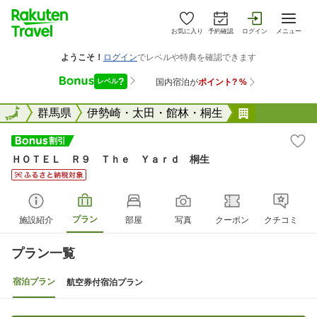
お気に入り
予約確認
ログイン
メニュー
全国
全国
群馬県
伊勢崎・太田・館林・桐生
ＨＯＴＥＬ
ＨＯＴＥＬ Ｒ９ Ｔｈｅ Ｙａｒｄ 桐生
プラン
施設紹介
部屋
写真
クーポン
クチコミ
プラン一覧
宿泊プラン
航空券付宿泊プラン