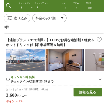
チェックイン
チェックアウト
大人
子ども
部屋数
--/--
--/--
--
--
--
〜
人
人
部屋
絞り込み
3件
【連泊プラン（エコ清掃）】ECOでお得な連泊割！軽食＆
ホットドリンク付【駐車場至近＆無料】
お1人さま1泊（2名1室利用時） (税込)
詳細を見る
3,600
円
／人〜
ポイント(1%)