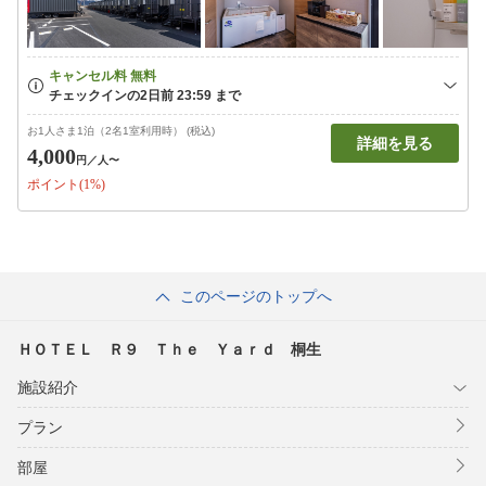
お1人さま1泊（2名1室利用時） (税込)
詳細を見る
4,000
円
／人〜
ポイント(1%)
このページのトップへ
ＨＯＴＥＬ Ｒ９ Ｔｈｅ Ｙａｒｄ 桐生
施設紹介
プラン
部屋