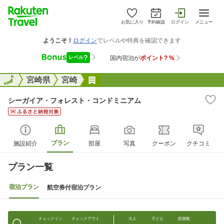
お気に入り
予約確認
ログイン
メニュー
全国
全国
宮崎県
宮崎
シーガイア・フォレスト・コンド
シーガイア・フォレスト・コンドミニアム
プラン
施設紹介
部屋
写真
クーポン
クチコミ
プラン一覧
宿泊プラン
航空券付宿泊プラン
チェックイン
チェックアウト
大人
子ども
部屋数