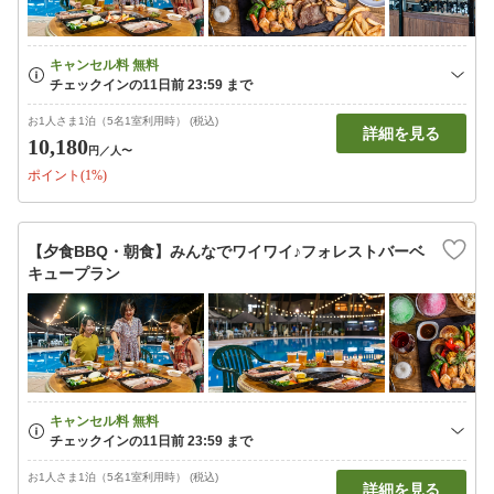
お1人さま1泊（5名1室利用時） (税込)
詳細を見る
10,180
円
／人〜
ポイント(1%)
【夕食BBQ・朝食】みんなでワイワイ♪フォレストバーベ
キュープラン
お1人さま1泊（5名1室利用時） (税込)
詳細を見る