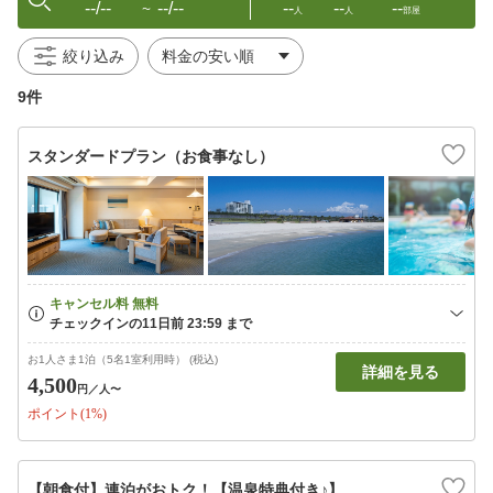
--/--
--/--
--
--
--
〜
人
人
部屋
絞り込み
9件
スタンダードプラン（お食事なし）
お1人さま1泊（5名1室利用時） (税込)
詳細を見る
4,500
円
／人〜
ポイント(1%)
【朝食付】連泊がおトク！【温泉特典付き♪】