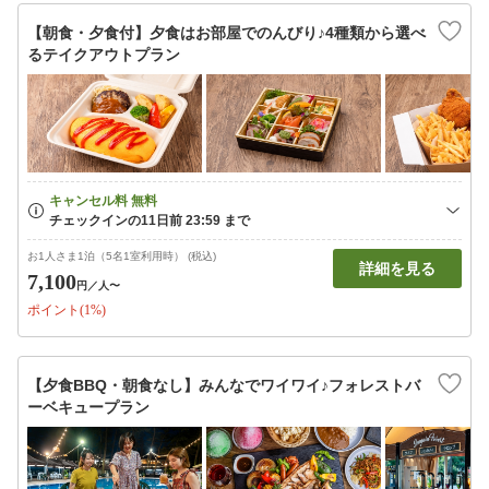
【朝食・夕食付】夕食はお部屋でのんびり♪4種類から選べ
るテイクアウトプラン
お1人さま1泊（5名1室利用時） (税込)
詳細を見る
7,100
円
／人〜
ポイント(1%)
【夕食BBQ・朝食なし】みんなでワイワイ♪フォレストバ
ーベキュープラン