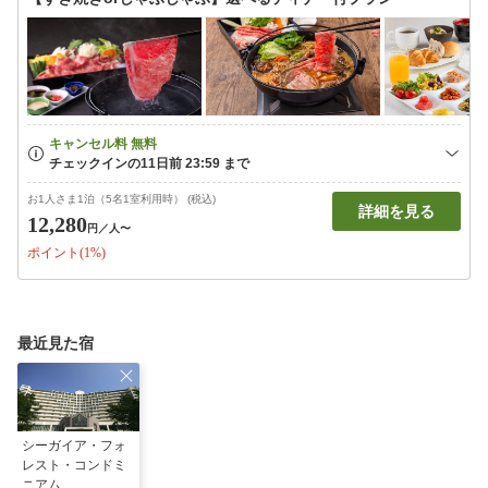
お1人さま1泊（5名1室利用時） (税込)
詳細を見る
12,280
円
／人〜
ポイント(1%)
最近見た宿
シーガイア・フォ
レスト・コンドミ
ニアム