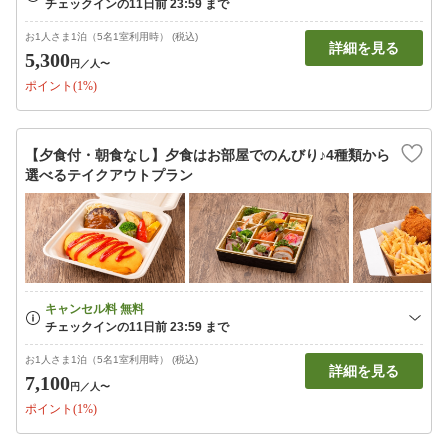
お1人さま1泊（5名1室利用時） (税込)
詳細を見る
5,300
円
／人〜
ポイント(1%)
【夕食付・朝食なし】夕食はお部屋でのんびり♪4種類から
選べるテイクアウトプラン
お1人さま1泊（5名1室利用時） (税込)
詳細を見る
7,100
円
／人〜
ポイント(1%)