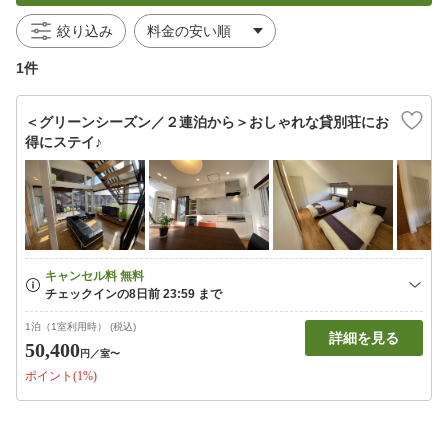
絞り込み
1件
＜グリーンシーズン／２連泊から＞おしゃれな貸別荘にお
得にステイ♪
1泊（1室利用時） (税込)
詳細を見る
50,400
円
／室〜
ポイント(1%)