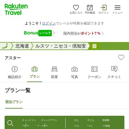
お気に入り
予約確認
ログイン
メニュー
全国
全国
北海道
ルスツ・ニセコ・倶知安
アスター
アスター
プラン
施設紹介
部屋
写真
クーポン
クチコミ
プラン一覧
宿泊プラン
チェックイン
チェックアウト
大人
子ども
部屋数
--/--
--/--
--
--
--
〜
人
人
部屋