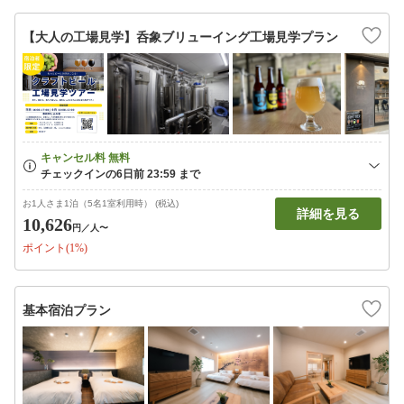
【大人の工場見学】呑象ブリューイング工場見学プラン
お1人さま1泊（5名1室利用時） (税込)
詳細を見る
10,626
円
／人〜
ポイント(1%)
基本宿泊プラン