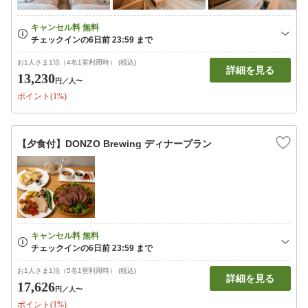
お1人さま1泊（4名1室利用時） (税込)
詳細を見る
13,230
円
／人〜
ポイント(1%)
【夕食付】DONZO Brewing ディナープラン
お1人さま1泊（5名1室利用時） (税込)
詳細を見る
17,626
円
／人〜
ポイント(1%)