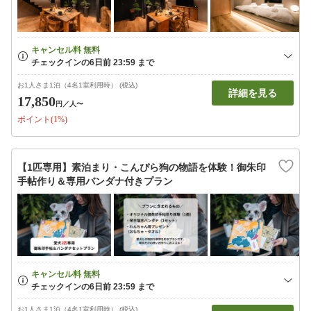
お1人さま1泊（4名1室利用時） (税込)
詳細を見る
17,850
円
／人〜
ポイント(1%)
【1匹専用】素泊まり・こんぴら狗の物語を体験！御朱印
手帖作り＆専用バンダナ付きプラン
お1人さま1泊（4名1室利用時） (税込)