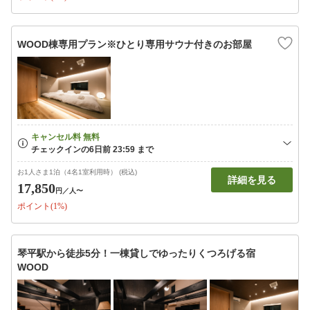
WOOD棟専用プラン※ひとり専用サウナ付きのお部屋
お1人さま1泊（4名1室利用時） (税込)
詳細を見る
17,850
円
／人〜
ポイント(1%)
琴平駅から徒歩5分！一棟貸しでゆったりくつろげる宿
WOOD