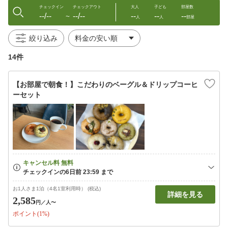
チェックイン
チェックアウト
大人
子ども
部屋数
--/--
--/--
--
--
--
〜
人
人
部屋
絞り込み
14件
【お部屋で朝食！】こだわりのベーグル＆ドリップコーヒ
ーセット
お1人さま1泊（4名1室利用時） (税込)
詳細を見る
2,585
円
／人〜
ポイント(1%)