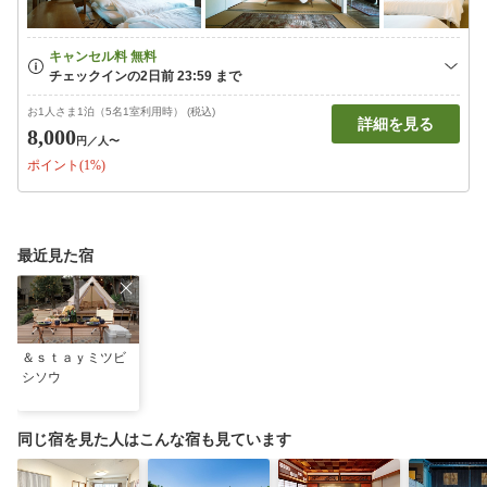
お1人さま1泊（5名1室利用時） (税込)
詳細を見る
8,000
円
／人〜
ポイント(1%)
最近見た宿
＆ｓｔａｙミツビ
シソウ
同じ宿を見た人はこんな宿も見ています