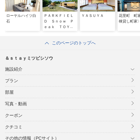
ローヤルハイツ白
ＰＡＲＫＦＩＥＬ
ＹＡＳＵＹＡ
花里町 町
石
Ｄ Ｓｎｏｗ Ｐ
棟貸し町家
ｅａｋ ＴＯＹＯ
ＴＡ－ＫＵＲＡＧ
ＡＩＫＥ
このページのトップへ
＆ｓｔａｙミツビシソウ
施設紹介
プラン
部屋
写真・動画
クーポン
クチコミ
その他の情報（PCサイト）