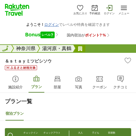
お気に入り
予約確認
ログイン
メニュー
全国
全国
神奈川県
湯河原・真鶴
＆ｓｔａｙミツビシソ
＆ｓｔａｙミツビシソウ
プラン
施設紹介
部屋
写真
クーポン
クチコミ
プラン一覧
宿泊プラン
チェックイン
チェックアウト
大人
子ども
部屋数