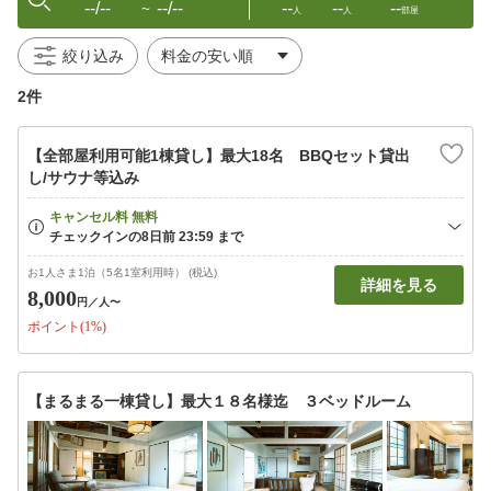
--/--
--/--
--
--
--
〜
人
人
部屋
絞り込み
2件
【全部屋利用可能1棟貸し】最大18名 BBQセット貸出
し/サウナ等込み
お1人さま1泊（5名1室利用時） (税込)
詳細を見る
8,000
円
／人〜
ポイント(1%)
【まるまる一棟貸し】最大１８名様迄 ３ベッドルーム