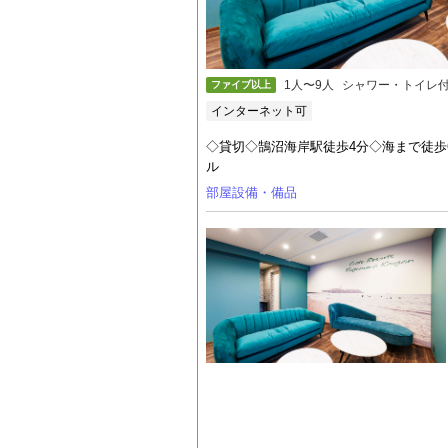
1人〜9人
シャワー・トイレ
ファイブ以上
インターネット可
◇貸切◇鵠沼海岸駅徒歩4分◇海まで徒歩6
ル
部屋設備・備品