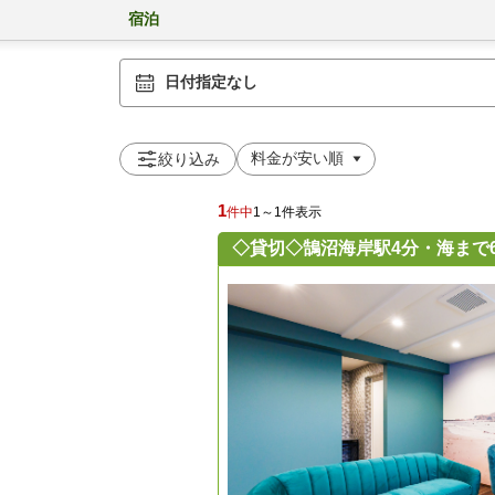
宿泊
日付指定なし
絞り込み
1
件中
1～1件表示
◇貸切◇鵠沼海岸駅4分・海まで6