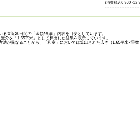
(消費税込6,900~12,
いる直近30日間の「金額/食事」内容を目安としています。
畳分を「1.65平米」として算出した結果を表示しています。
法が異なることから、「和室」においては算出された広さ（1.65平米×畳数