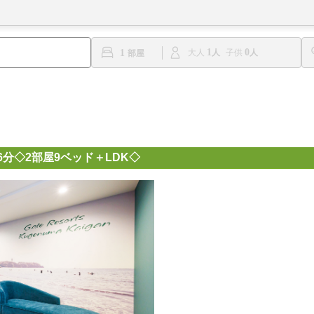
1
0
1
大人
子供
分◇2部屋9ベッド＋LDK◇