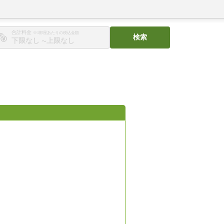
合計料金
※1部屋あたりの税込金額
検索
〜