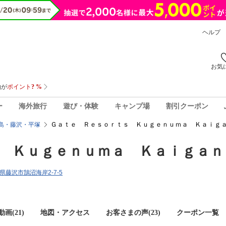
ヘルプ
お気
ー
海外旅行
遊び・体験
キャンプ場
割引クーポン
Ｇａｔｅ Ｒｅｓｏｒｔｓ Ｋｕｇｅｎｕｍａ Ｋａｉｇａ
島・藤沢・平塚
 Ｋｕｇｅｎｕｍａ Ｋａｉｇａｎ
川県藤沢市鵠沼海岸2-7-5
画(21)
地図・アクセス
お客さまの声(
23
)
クーポン一覧