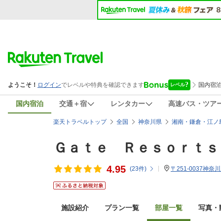
国内宿泊
交通＋宿
レンタカー
高速バス・ツア
楽天トラベルトップ
全国
神奈川県
湘南・鎌倉・江ノ
Ｇａｔｅ Ｒｅｓｏｒｔｓ
4.95
(
23
件)
〒251-0037神奈
施設紹介
プラン一覧
部屋一覧
写真・動