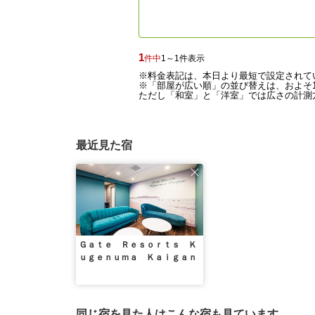
1
件中
1～1件表示
※料金表記は、本日より最短で設定されて
※「部屋が広い順」の並び替えは、およそ1
ただし「和室」と「洋室」では広さの計測方
最近見た宿
Ｇａｔｅ Ｒｅｓｏｒｔｓ Ｋ
ｕｇｅｎｕｍａ Ｋａｉｇａｎ
同じ宿を見た人はこんな宿も見ています