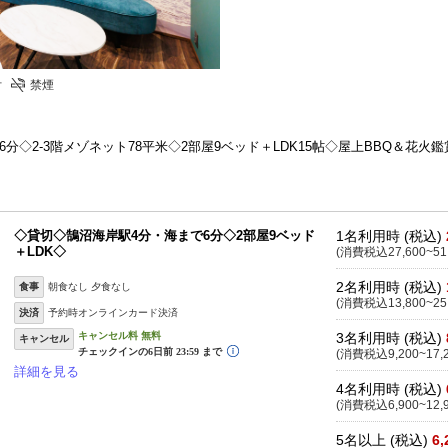
付
禁煙
分◇2-3階メゾネット78平米◇2部屋9ベッド＋LDK15帖◇屋上BBQ＆花火
◇貸切◇鵠沼海岸駅4分・海まで6分◇2部屋9ベッド
1名利用時 (税込)
＋LDK◇
(消費税込27,600~51
2名利用時 (税込)
食事
朝食なし 夕食なし
(消費税込13,800~25
決済
予約時オンラインカード決済
3名利用時 (税込)
キャンセル
(消費税込9,200~17,
詳細を見る
4名利用時 (税込)
(消費税込6,900~12,
5名以上 (税込)
6,