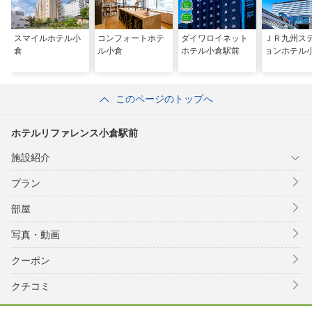
スマイルホテル小
コンフォートホテ
ダイワロイネット
ＪＲ九州ス
倉
ル小倉
ホテル小倉駅前
ョンホテル
このページのトップへ
ホテルリファレンス小倉駅前
施設紹介
プラン
部屋
写真・動画
クーポン
クチコミ