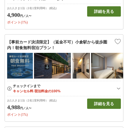
お1人さま1泊（2名1室利用時） (税込)
詳細を見る
4,900
円
／人〜
ポイント(1%)
【事前カード決済限定】（返金不可）小倉駅から徒歩圏
内！朝食無料宿泊プラン！
お1人さま1泊（2名1室利用時） (税込)
詳細を見る
4,988
円
／人〜
ポイント(1%)