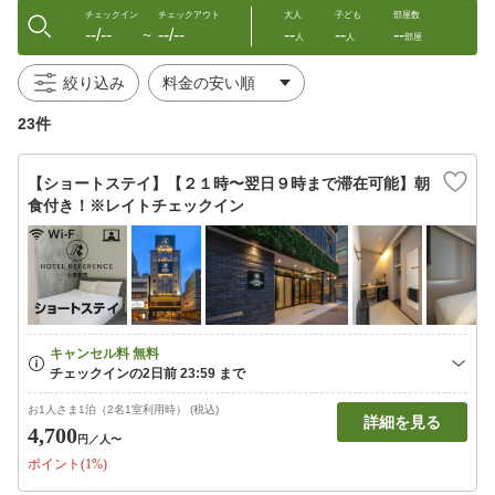
チェックイン
チェックアウト
大人
子ども
部屋数
--/--
--/--
--
--
--
〜
人
人
部屋
絞り込み
23件
【ショートステイ】【２１時〜翌日９時まで滞在可能】朝
食付き！※レイトチェックイン
お1人さま1泊（2名1室利用時） (税込)
詳細を見る
4,700
円
／人〜
ポイント(1%)