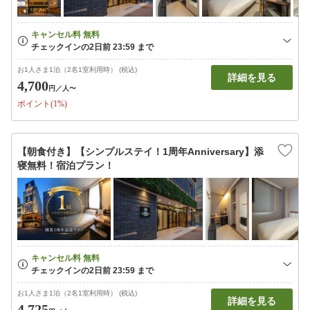
お1人さま1泊（2名1室利用時） (税込)
詳細を見る
4,700
円
／人〜
ポイント(1%)
【朝食付き】【シンプルステイ！1周年Anniversary】添
寝無料！宿泊プラン！
お1人さま1泊（2名1室利用時） (税込)
詳細を見る
4,725