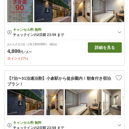
お1人さま1泊（2名1室利用時） (税込)
詳細を見る
4,800
円
／人〜
ポイント(1%)
【7泊〜31泊連泊割】小倉駅から徒歩圏内！朝食付き宿泊
プラン！