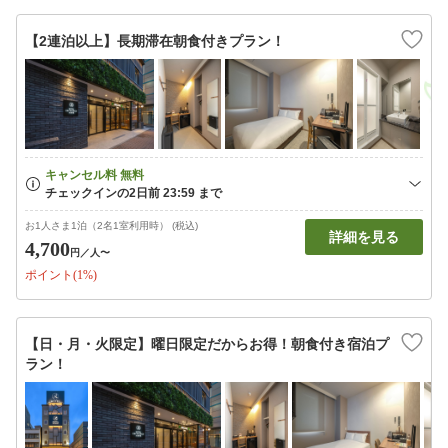
【2連泊以上】長期滞在朝食付きプラン！
お1人さま1泊（2名1室利用時） (税込)
詳細を見る
4,700
円
／人〜
ポイント(1%)
【日・月・火限定】曜日限定だからお得！朝食付き宿泊プ
ラン！