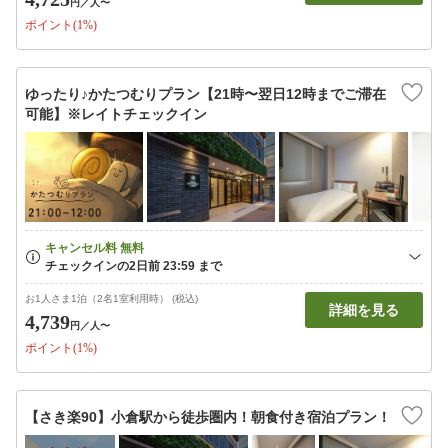
円
／人〜
ポイント(1%)
ゆったり♪かたつむりプラン【21時〜翌日12時までご滞在
可能】※レイトチェックイン
お1人さま1泊（2名1室利用時） (税込)
詳細を見る
4,739
円
／人〜
ポイント(1%)
【さき楽90】小倉駅から徒歩圏内！朝食付き宿泊プラン！