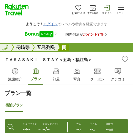
お気に入り
予約確認
ログイン
メニュー
全国
全国
長崎県
五島列島
ＴＡＫＡＳＡＫＩ ＳＴＡＹ
ＴＡＫＡＳＡＫＩ ＳＴＡＹ＜五島・福江島＞
プラン
施設紹介
部屋
写真
クーポン
クチコミ
プラン一覧
宿泊プラン
チェックイン
チェックアウト
大人
子ども
部屋数
--/--
--/--
--
--
--
〜
人
人
部屋