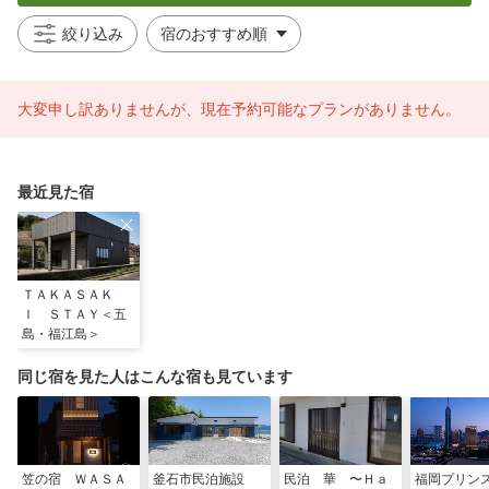
絞り込み
大変申し訳ありませんが、現在予約可能なプランがありません。
最近見た宿
ＴＡＫＡＳＡＫ
Ｉ ＳＴＡＹ＜五
島・福江島＞
同じ宿を見た人はこんな宿も見ています
笠の宿 ＷＡＳＡ
釜石市民泊施設
民泊 華 〜Ｈａ
福岡プリン