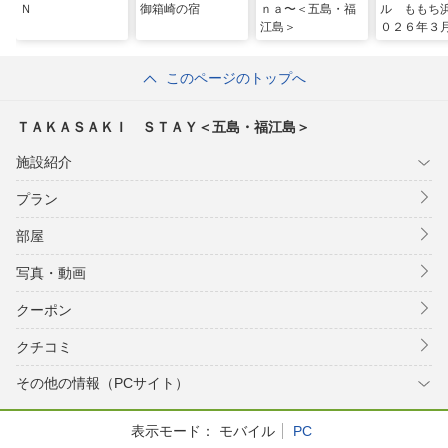
Ｎ
御箱崎の宿
ｎａ〜＜五島・福
ル ももち
江島＞
０２６年３
日開業）
このページのトップへ
ＴＡＫＡＳＡＫＩ ＳＴＡＹ＜五島・福江島＞
施設紹介
プラン
部屋
写真・動画
クーポン
クチコミ
その他の情報（PCサイト）
表示モード：
モバイル
PC