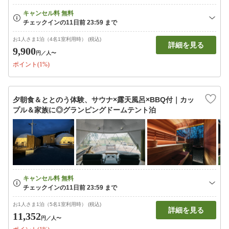
お1人さま1泊（4名1室利用時） (税込)
詳細を見る
9,900
円
／人〜
ポイント(1%)
夕朝食＆ととのう体験、サウナ×露天風呂×BBQ付｜カッ
プル＆家族に◎グランピングドームテント泊
お1人さま1泊（5名1室利用時） (税込)
詳細を見る
11,352
円
／人〜