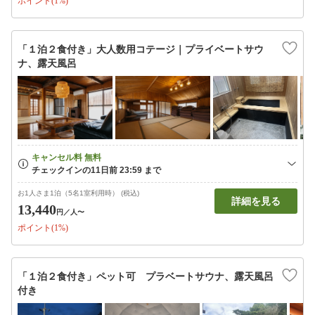
ポイント(1%)
「１泊２食付き」大人数用コテージ｜プライベートサウ
ナ、露天風呂
お1人さま1泊（5名1室利用時） (税込)
詳細を見る
13,440
円
／人〜
ポイント(1%)
「１泊２食付き」ペット可 プラベートサウナ、露天風呂
付き