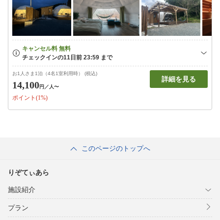
お1人さま1泊（4名1室利用時） (税込)
詳細を見る
14,100
円
／人〜
ポイント(1%)
このページのトップへ
りぞてぃあら
施設紹介
プラン