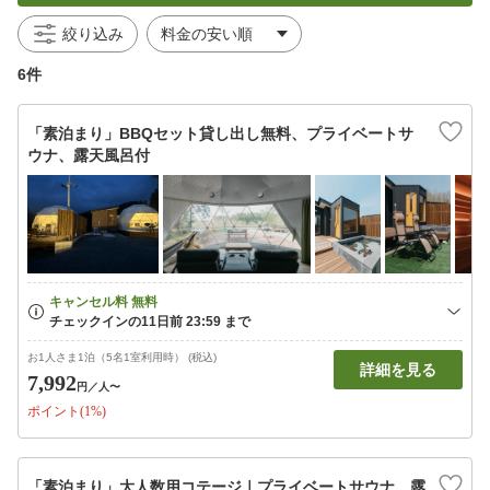
絞り込み
6件
「素泊まり」BBQセット貸し出し無料、プライベートサ
ウナ、露天風呂付
お1人さま1泊（5名1室利用時） (税込)
詳細を見る
7,992
円
／人〜
ポイント(1%)
「素泊まり」大人数用コテージ｜プライベートサウナ、露