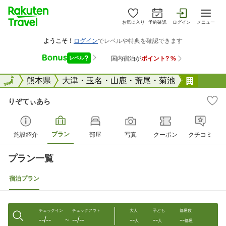
お気に入り
予約確認
ログイン
メニュー
全国
全国
熊本県
大津・玉名・山鹿・荒尾・菊池
りぞて
りぞてぃあら
プラン
施設紹介
部屋
写真
クーポン
クチコミ
プラン一覧
宿泊プラン
チェックイン
チェックアウト
大人
子ども
部屋数
--/--
--/--
--
--
--
〜
人
人
部屋