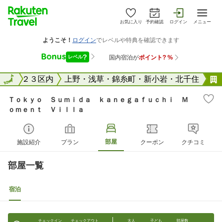
お気に入り
予約確認
ログイン
メニュー
東京２３区内
全国
上野・浅草・錦糸町・新小岩・北千住
Ｔｏｋｙｏ Ｓｕｍｉｄａ ｋａｎｅｇａｆｕｃｈｉ Ｍ
ｏｍｅｎｔ Ｖｉｌｌａ
部屋
施設紹介
プラン
クーポン
クチコミ
部屋一覧
宿泊
チェックイン
チェックアウト
大人
子ども
部屋数