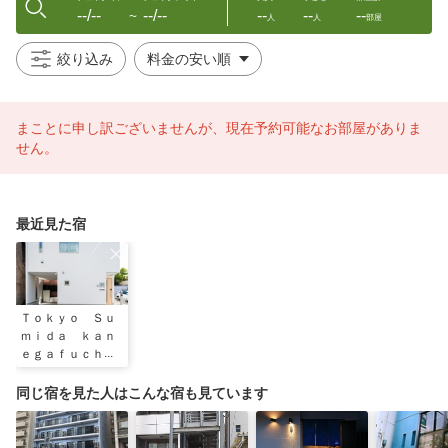
--/--
--/--
--
--
--
〜
人
人
部屋
絞り込み
まことに申し訳ございませんが、現在予約可能なお部屋がありま
せん。
最近見た宿
Ｔｏｋｙｏ Ｓｕ
ｍｉｄａ ｋａｎ
ｅｇａｆｕｃｈ
ｉ Ｍｏｍｅｎ
ｔ Ｖｉｌｌａ
同じ宿を見た人はこんな宿も見ています