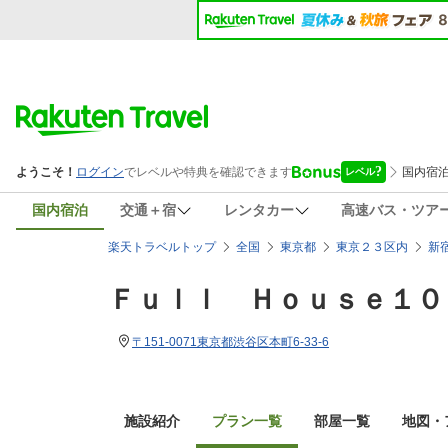
国内宿泊
交通＋宿
レンタカー
高速バス・ツア
楽天トラベルトップ
全国
東京都
東京２３区内
新
Ｆｕｌｌ Ｈｏｕｓｅ１０
〒151-0071東京都渋谷区本町6-33-6
施設紹介
プラン一覧
部屋一覧
地図・