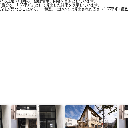
いる直近30日間の「金額/食事」内容を目安としています。
畳分を「1.65平米」として算出した結果を表示しています。
方法が異なることから、「和室」においては算出された広さ（1.65平米×畳数