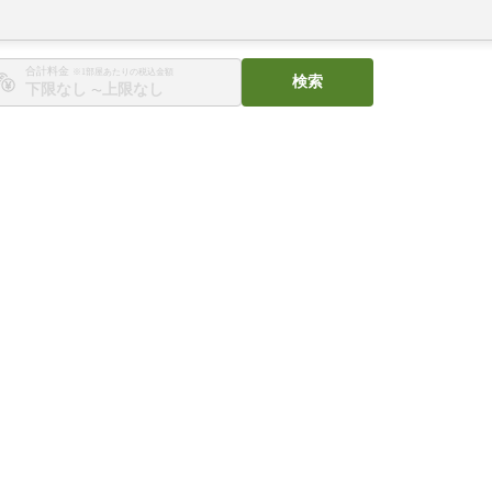
合計料金
※1部屋あたりの税込金額
検索
〜
。