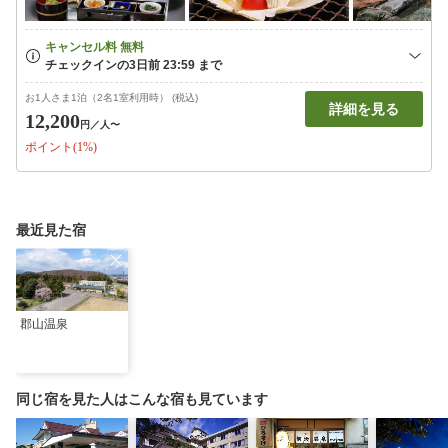
お1人さま1泊（2名1室利用時） (税込)
詳細を見る
12,200
円
／人〜
ポイント(1%)
最近見た宿
郡山温泉
同じ宿を見た人はこんな宿も見ています