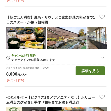
ポイント(1%)
【朝ごはん満喫】温泉・サウナと自家製野菜の和定食で1
日のスタートが整う朝時間
お1人さま1泊（2名1室利用時） (税込)
詳細を見る
8,000
円
／人〜
ポイント(1%)
≪タオル付≫【ビジネス2食／アメニティなし】ボリュー
ム満点の夕定食と手作り和朝食でお腹も満足◎