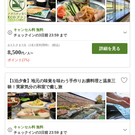
お1人さま1泊（2名1室利用時） (税込)
詳細を見る
8,500
円
／人〜
ポイント(1%)
【1泊夕食】地元の味覚を味わう手作りお膳料理と温泉三
昧！実家気分の和室で癒し旅