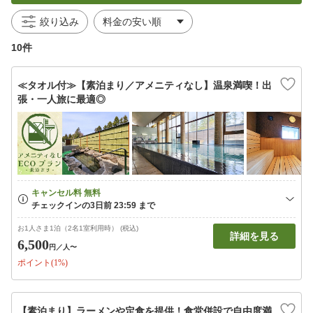
絞り込み
10件
≪タオル付≫【素泊まり／アメニティなし】温泉満喫！出
張・一人旅に最適◎
お1人さま1泊（2名1室利用時） (税込)
詳細を見る
6,500
円
／人〜
ポイント(1%)
【素泊まり】ラーメンや定食を提供！食堂併設で自由度満