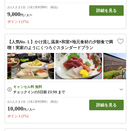
お1人さま1泊（2名1室利用時） (税込)
詳細を見る
9,000
円
／人〜
ポイント(1%)
【人気No.１】かけ流し温泉×和室×地元食材の夕朝食で満
喫！実家のようにくつろぐスタンダードプラン
お1人さま1泊（2名1室利用時） (税込)
詳細を見る
10,000
円
／人〜
ポイント(1%)