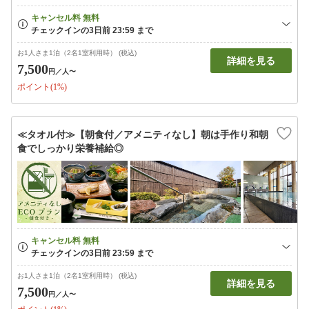
お1人さま1泊（2名1室利用時） (税込)
詳細を見る
7,500
円
／人〜
ポイント(1%)
≪タオル付≫【朝食付／アメニティなし】朝は手作り和朝
食でしっかり栄養補給◎
お1人さま1泊（2名1室利用時） (税込)
詳細を見る
7,500
円
／人〜