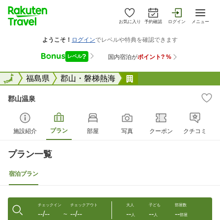
お気に入り
予約確認
ログイン
メニュー
全国
全国
福島県
郡山・磐梯熱海
郡山温泉
郡山温泉
プラン
施設紹介
部屋
写真
クーポン
クチコミ
プラン一覧
宿泊プラン
チェックイン
チェックアウト
大人
子ども
部屋数
--/--
--/--
--
--
--
〜
人
人
部屋