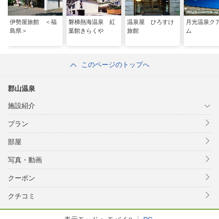
伊勢屋旅館 ＜福
磐梯熱海温泉 紅
温泉屋 ひろすけ
月光温泉ク
島県＞
葉館きらくや
旅館
ム
このページのトップへ
郡山温泉
施設紹介
プラン
部屋
写真・動画
クーポン
クチコミ