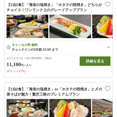
【1泊2食】「海老の塩焼き」「ホタテの殻焼き」どちらか
チョイス！ワンランク上のグレードアッププラン
お1人さま1泊（2名1室利用時） (税込)
詳細を見る
11,100
円
／人〜
ポイント(1%)
【1泊2食】「海老の塩焼き」or「ホタテの殻焼き」と〆の
茶そばが魅力！贅沢三昧のプレミアムプラン