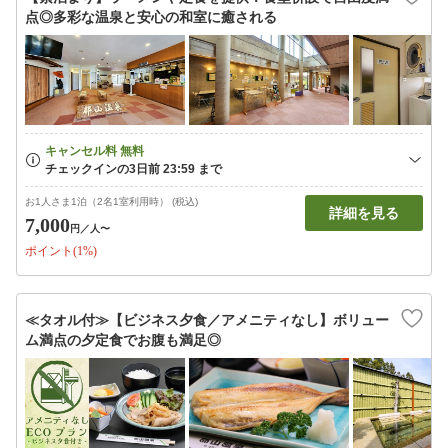
点◎多彩な温泉と安心の和室に癒される
お1人さま1泊（2名1室利用時） (税込)
詳細を見る
7,000
円
／人〜
ポイント(1%)
≪タオル付≫【ビジネス夕食／アメニティなし】ボリュー
ム満点の夕定食でお腹も満足◎