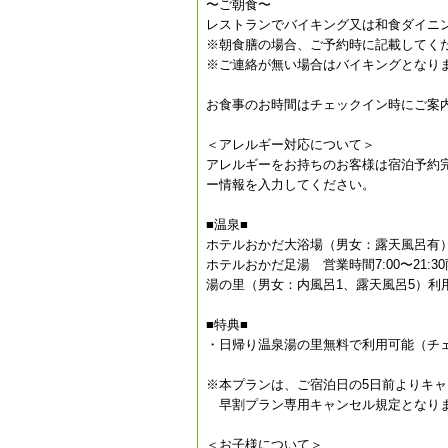
〜ご朝食〜
レストランでバイキング又は和食ダイニ
※朝食膳の場合、ご予約時に記載してく
※ご連絡が無い場合はバイキングとなり
お食事のお時間はチェックイン時にご案
＜アレルギー対応について＞
アレルギーをお持ちのお客様は宿泊予約
ー情報を入力してください。
■温泉■
ホテルおかだ大浴場（男女：露天風呂有）営業
ホテルおかだ足湯 営業時間7:00〜21:3
湯の里（男女：内風呂1、露天風呂5）利用時間 
■特典■
・日帰り温泉湯の里無料で利用可能（チ
※本プランは、ご宿泊日の5日前よりキ
早割プラン専用キャンセル規定となり
＜お子様について＞