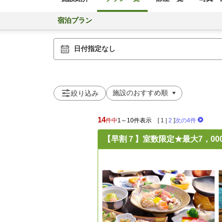
宿泊プラン
日付指定なし
絞り込み
14
件中
1～10件表示
[
1
|
2
]
次の4件
【早割７】室数限定★最大7，00