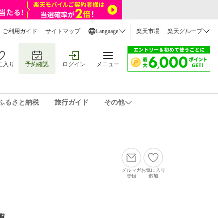
ご利用ガイド
サイトマップ
Language
楽天市場
楽天グループ
に入り
予約確認
ログイン
メニュー
ふるさと納税
旅行ガイド
その他
メルマガ
お気に入り
登録
追加
覧