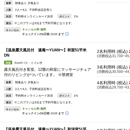
朝食あり 夕食あり
食事
2人〜4人 子供料金設定有り
人数
予約時オンラインカード決済
1%
決済
ポイント
※このプランは3泊まで予約可能となります。
連泊
キャンセル
【温泉露天風呂付 湯庵〜YUAN〜】和室51平米
2名利用時 (税込)
DN
(消費税込31,700~45,
51m²/バス・トイレ付
和室
3名利用時 (税込)
露天風呂付き客室。12畳の和室にマッサージチェア
(消費税込30,500~44,
付のリビングがついています。 ※禁煙室
4名利用時 (税込)
朝食あり 夕食あり
食事
(消費税込29,700~43,
2人〜4人 子供料金設定有り
人数
予約時オンラインカード決済
1%
決済
ポイント
※このプランは3泊まで予約可能となります。
連泊
キャンセル
【温泉露天風呂付 湯庵〜YUAN〜】和洋室51平