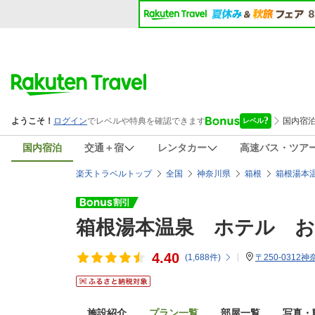
国内宿泊
交通＋宿
レンタカー
高速バス・ツア
楽天トラベルトップ
全国
神奈川県
箱根
箱根湯本
箱根湯本温泉 ホテル 
4.40
(
1,688
件)
〒250-031
施設紹介
プラン一覧
部屋一覧
写真・動