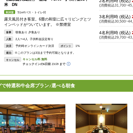
2名利用時 (税込)
米 DN
(消費税込31,700~45,
51m²/バス・トイレ付
和洋室
3名利用時 (税込)
露天風呂付き客室。6畳の和室に広々リビングとツ
(消費税込30,500~44,
インベッドがついています。 ※禁煙室
4名利用時 (税込)
朝食あり 夕食あり
食事
(消費税込29,700~43,
2人〜4人 子供料金設定有り
人数
予約時オンラインカード決済
1%
決済
ポイント
※このプランは3泊まで予約可能となります。
連泊
キャンセル
グで特選和牛会席プラン♪選べる朝食