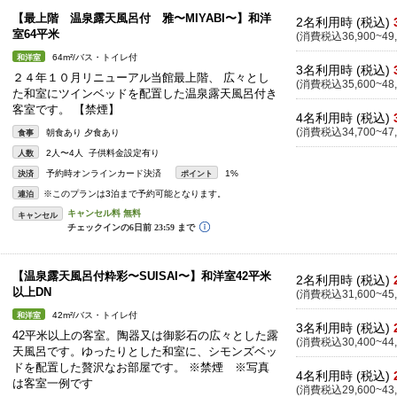
【最上階 温泉露天風呂付 雅〜MIYABI〜】和洋
2名利用時 (税込)
室64平米
(消費税込36,900~49,
64m²/バス・トイレ付
和洋室
3名利用時 (税込)
２４年１０月リニューアル当館最上階、 広々とし
(消費税込35,600~48,
た和室にツインベッドを配置した温泉露天風呂付き
客室です。 【禁煙】
4名利用時 (税込)
(消費税込34,700~47,
朝食あり 夕食あり
食事
2人〜4人 子供料金設定有り
人数
予約時オンラインカード決済
1%
決済
ポイント
※このプランは3泊まで予約可能となります。
連泊
キャンセル
【温泉露天風呂付粋彩〜SUISAI〜】和洋室42平米
2名利用時 (税込)
以上DN
(消費税込31,600~45,
42m²/バス・トイレ付
和洋室
3名利用時 (税込)
42平米以上の客室。陶器又は御影石の広々とした露
(消費税込30,400~44,
天風呂です。ゆったりとした和室に、シモンズベッ
ドを配置した贅沢なお部屋です。 ※禁煙 ※写真
4名利用時 (税込)
は客室一例です
(消費税込29,600~43,