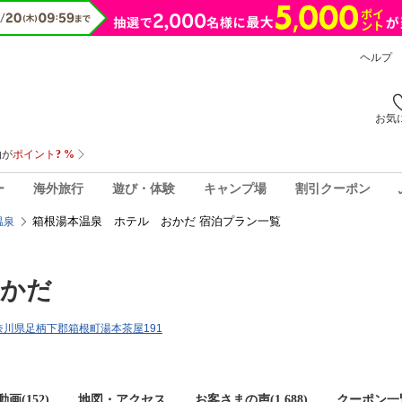
ヘルプ
お気
ー
海外旅行
遊び・体験
キャンプ場
割引クーポン
箱根湯本温泉 ホテル おかだ 宿泊プラン一覧
温泉
おかだ
2神奈川県足柄下郡箱根町湯本茶屋191
画(152)
地図・アクセス
お客さまの声(
1,688
)
クーポン一