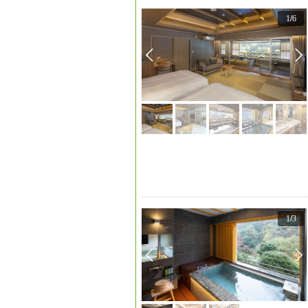
1
/
6
1
/
3