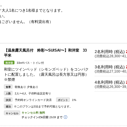
す。
大人1名につき1名様までとなります。
い。
はございません。（有料貸出有）
【温泉露天風呂付 粋彩〜SUISAI〜】和洋室 33
2名利用時 (税込)
平米
(消費税込28,300~41,
33m²/バス・トイレ付
和洋室
3名利用時 (税込)
和室にツインベッド（シモンズベッド）をコンパク
(消費税込27,100~40,
トに配置しました。（露天風呂は長方形又は円形）
※禁煙
4名利用時 (税込)
(消費税込26,300~39,
朝食あり 夕食あり
食事
2人〜4人 子供料金設定有り
人数
予約時オンラインカード決済
1%
決済
ポイント
※このプランは3泊まで予約可能となります。
連泊
キャンセル