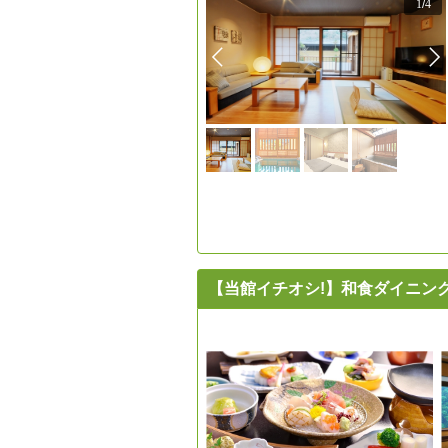
1
/
4
【当館イチオシ!】和食ダイニン