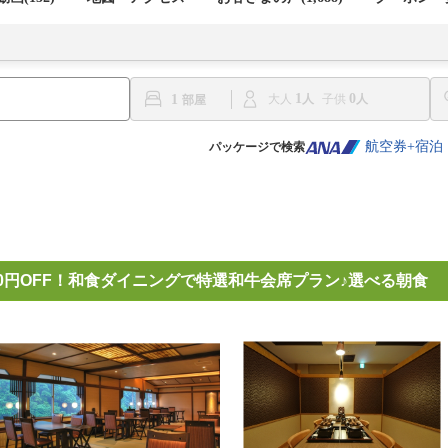
1
0
1
大人
子供
航空券+宿泊
パッケージで検索
0円OFF！和食ダイニングで特選和牛会席プラン♪選べる朝食