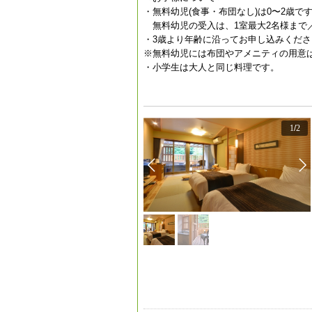
・無料幼児(食事・布団なし)は0〜2歳で
無料幼児の受入は、1室最大2名様まで／
・3歳より年齢に沿ってお申し込みくださ
※無料幼児には布団やアメニティの用意
・小学生は大人と同じ料理です。
1
/
2