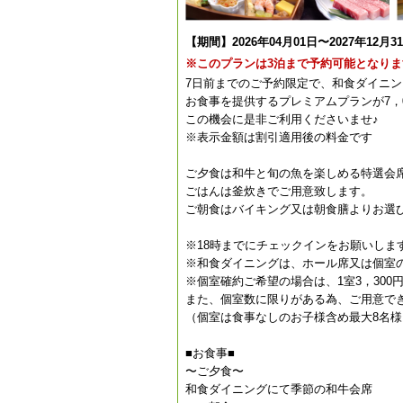
【期間】2026年04月01日〜2027年12月3
※このプランは3泊まで予約可能となりま
7日前までのご予約限定で、和食ダイニン
お食事を提供するプレミアムプランが7，
この機会に是非ご利用くださいませ♪
※表示金額は割引適用後の料金です
ご夕食は和牛と旬の魚を楽しめる特選会
ごはんは釜炊きでご用意致します。
ご朝食はバイキング又は朝食膳よりお選
※18時までにチェックインをお願いしま
※和食ダイニングは、ホール席又は個室
※個室確約ご希望の場合は、1室3，30
また、個室数に限りがある為、ご用意で
（個室は食事なしのお子様含め最大8名様
■お食事■
〜ご夕食〜
和食ダイニングにて季節の和牛会席