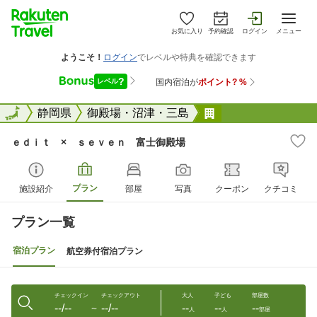
お気に入り
予約確認
ログイン
メニュー
全国
全国
静岡県
御殿場・沼津・三島
ｅｄｉｔ × ｓｅ
ｅｄｉｔ × ｓｅｖｅｎ 富士御殿場
プラン
施設紹介
部屋
写真
クーポン
クチコミ
プラン一覧
宿泊プラン
航空券付宿泊プラン
チェックイン
チェックアウト
大人
子ども
部屋数
--/--
--/--
--
--
--
〜
人
人
部屋