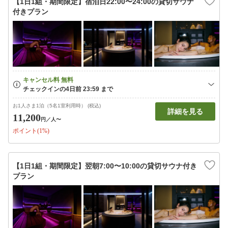
【1日1組・期間限定】宿泊日22:00〜24:00の貸切サウナ
付きプラン
お1人さま1泊（5名1室利用時） (税込)
詳細を見る
11,200
円
／人〜
ポイント(1%)
【1日1組・期間限定】翌朝7:00〜10:00の貸切サウナ付き
プラン