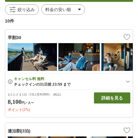
絞り込み
10件
早割30
お1人さま1泊（5名1室利用時） (税込)
詳細を見る
8,100
円
／人〜
ポイント(1%)
連泊割(3泊)