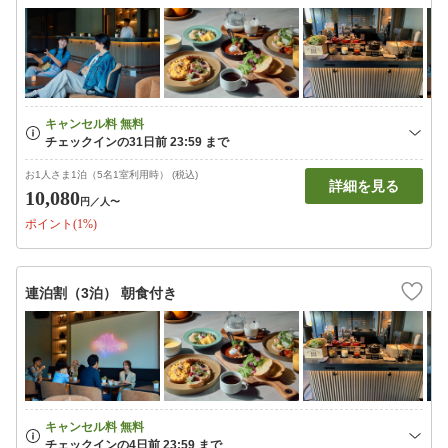
お1人さま1泊（5名1室利用時） (税込)
詳細を見る
10,080
円
／人〜
ポイント(1%)
連泊割（3泊） 朝食付き