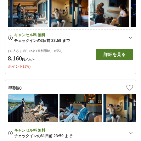
お1人さま1泊（5名1室利用時） (税込)
詳細を見る
8,160
円
／人〜
ポイント(1%)
早割60