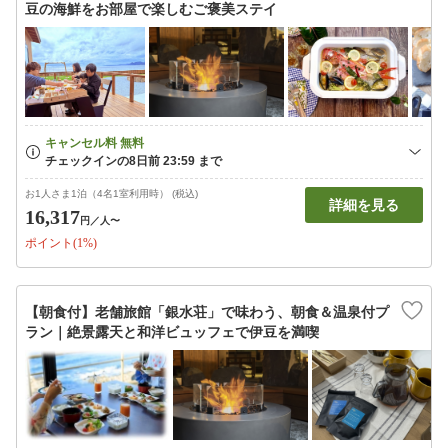
豆の海鮮をお部屋で楽しむご褒美ステイ
お1人さま1泊（4名1室利用時） (税込)
詳細を見る
16,317
円
／人〜
ポイント(1%)
【朝食付】老舗旅館「銀水荘」で味わう、朝食＆温泉付プ
ラン｜絶景露天と和洋ビュッフェで伊豆を満喫