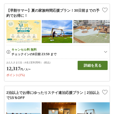
【早割サマー】夏の家族時間応援プラン！30日前までの予
約でお得に！
お1人さま1泊（4名1室利用時） (税込)
詳細を見る
12,317
円
／人〜
ポイント(1%)
2泊以上でお得にゆったりステイ連泊応援プラン｜2泊以上
で15％OFF