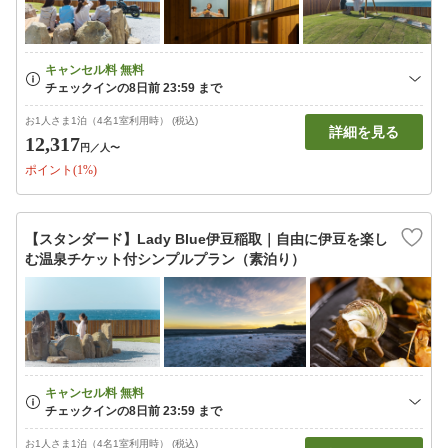
お1人さま1泊（4名1室利用時） (税込)
詳細を見る
12,317
円
／人〜
ポイント(1%)
【スタンダード】Lady Blue伊豆稲取｜自由に伊豆を楽し
む温泉チケット付シンプルプラン（素泊り）
お1人さま1泊（4名1室利用時） (税込)