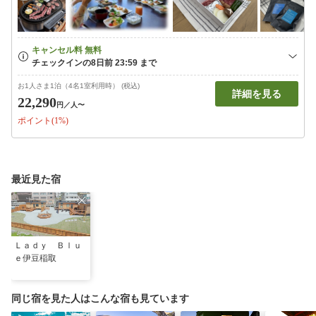
お1人さま1泊（4名1室利用時） (税込)
詳細を見る
22,290
円
／人〜
ポイント(1%)
最近見た宿
Ｌａｄｙ Ｂｌｕ
ｅ伊豆稲取
同じ宿を見た人はこんな宿も見ています