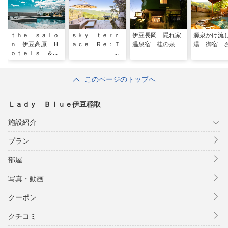
ｔｈｅ ｓａｌｏ
ｓｋｙ ｔｅｒｒ
伊豆長岡 隠れ家
源泉かけ流
ｎ 伊豆高原 Ｈ
ａｃｅ Ｒｅ：Ｔ
温泉宿 桂の泉
湯 御宿 
ｏｔｅｌｓ ＆
Ｒｅｓｏｒｔ
このページのトップへ
Ｌａｄｙ Ｂｌｕｅ伊豆稲取
施設紹介
プラン
部屋
写真・動画
クーポン
クチコミ