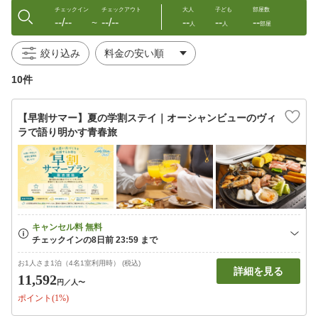
チェックイン
チェックアウト
大人
子ども
部屋数
--/--
--/--
--
--
--
〜
人
人
部屋
絞り込み
10件
【早割サマー】夏の学割ステイ｜オーシャンビューのヴィ
ラで語り明かす青春旅
お1人さま1泊（4名1室利用時） (税込)
詳細を見る
11,592
円
／人〜
ポイント(1%)