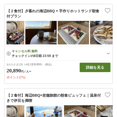
【２食付】夕暮れの海辺BBQ × 手作りホットサンド朝食
付プラン
お1人さま1泊（4名1室利用時） (税込)
詳細を見る
20,890
円
／人〜
ポイント(1%)
【２食付】海辺BBQ×老舗旅館の朝食ビュッフェ｜温泉付
きで伊豆を満喫