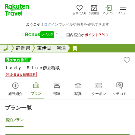
お気に入り
予約確認
ログイン
メニュー
全国
全国
静岡県
東伊豆・河津
Ｌａｄｙ Ｂｌｕｅ伊豆
Ｌａｄｙ Ｂｌｕｅ伊豆稲取
プラン
施設紹介
部屋
写真
クーポン
クチコミ
プラン一覧
宿泊プラン