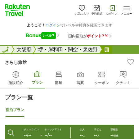
お気に入り
予約確認
ログイン
メニュー
全国
全国
大阪府
堺・岸和田・関空・泉佐野
さらし旅館
さらし旅館
プラン
施設紹介
部屋
写真
クーポン
クチコミ
プラン一覧
宿泊プラン
チェックイン
チェックアウト
大人
子ども
部屋数
--/--
--/--
--
--
--
〜
人
人
部屋