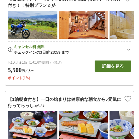
付き！！特別プラン☆彡
お1人さま1泊（1名1室利用時） (税込)
詳細を見る
5,500
円
／人〜
ポイント(1%)
【1泊朝食付き】一日の始まりは健康的な朝食から♪元気に
行ってらっしゃい♪