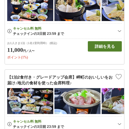
お1人さま1泊（1名1室利用時） (税込)
詳細を見る
11,000
円
／人〜
ポイント(1%)
【1泊2食付き・グレードアップ会席】岬町のおいしいをお
届け♪地元の食材を使った会席料理♪