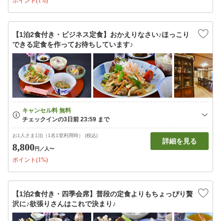
ポイント(1%)
【1泊2食付き・ビジネス定食】おかえりなさい♪ほっこり
できる定食を作ってお待ちしています♪
お1人さま1泊（1名1室利用時） (税込)
詳細を見る
8,800
円
／人〜
ポイント(1%)
【1泊2食付き・四季会席】普段の定食よりもちょっぴり贅
沢に♪欲張りさんはこれで決まり♪