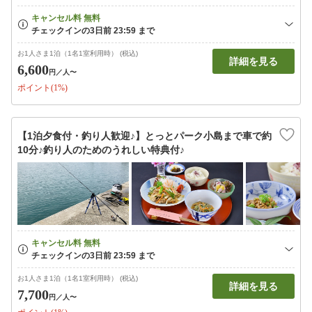
お1人さま1泊（1名1室利用時） (税込)
詳細を見る
6,600
円
／人〜
ポイント(1%)
【1泊夕食付・釣り人歓迎♪】とっとパーク小島まで車で約
10分♪釣り人のためのうれしい特典付♪
お1人さま1泊（1名1室利用時） (税込)
詳細を見る
7,700
円
／人〜