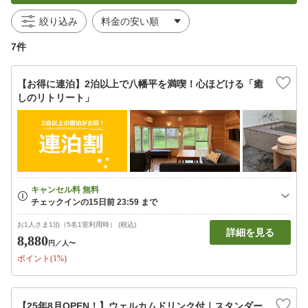
絞り込み
7件
【お得に連泊】2泊以上で八幡平を満喫！心ほどける「癒
しのリトリート」
お1人さま1泊（5名1室利用時） (税込)
詳細を見る
8,880
円
／人〜
ポイント(1%)
【25年8月OPEN！】ウェルカムドリンク付｜スタンダー