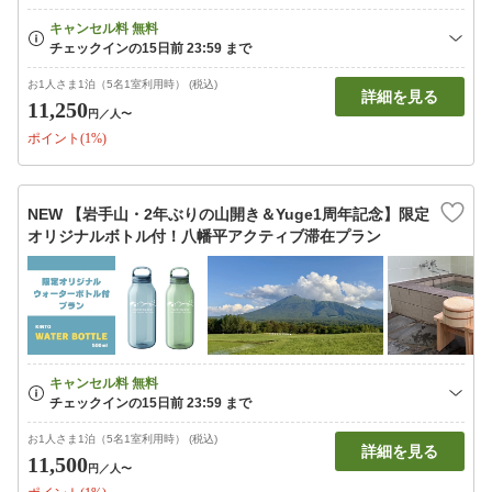
お1人さま1泊（5名1室利用時） (税込)
詳細を見る
11,250
円
／人〜
ポイント(1%)
NEW 【岩手山・2年ぶりの山開き＆Yuge1周年記念】限定
オリジナルボトル付！八幡平アクティブ滞在プラン
お1人さま1泊（5名1室利用時） (税込)
詳細を見る
11,500
円
／人〜