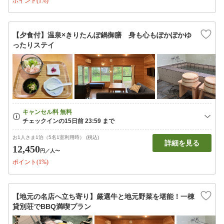
ポイント(1%)
【夕食付】温泉×きりたんぽ鍋御膳 身も心もぽかぽかゆ
ったりステイ
お1人さま1泊（5名1室利用時） (税込)
詳細を見る
12,450
円
／人〜
ポイント(1%)
【地元の名店へ立ち寄り】厳選牛と地元野菜を堪能！一棟
貸別荘でBBQ満喫プラン