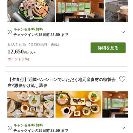
お1人さま1泊（5名1室利用時） (税込)
詳細を見る
12,650
円
／人〜
ポイント(1%)
【夕食付】近隣ペンションでいただく地元産食材の特製会
席×源泉かけ流し温泉