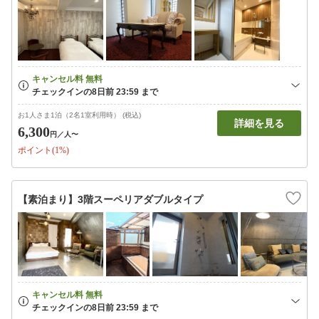
お1人さま1泊（2名1室利用時） (税込)
詳細を見る
6,300
円
／人〜
ポイント(1%)
【素泊まり】3階スーペリアダブルタイプ