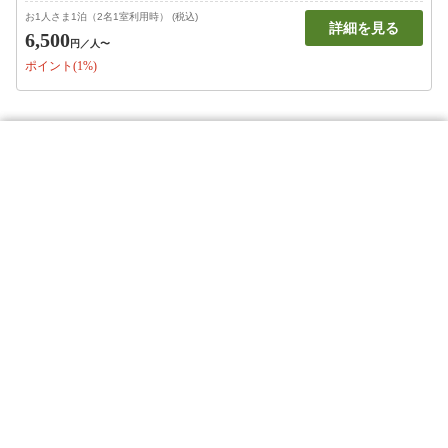
お1人さま1泊（2名1室利用時） (税込)
詳細を見る
6,500
円
／人〜
ポイント(1%)
宿泊日程・人数条件
絞り込み
このページのトップへ
食事
チェックイン
チェックアウト
リーフホテル琴平
〜
食事なし
を選択して下さい
----/--/--
施設紹介
朝食あり
プラン
2026年8月
夕食あり
日
月
火
水
木
金
土
部屋
部屋で朝食
1
7/26
7/27
7/28
7/29
7/30
7/31
クーポン
部屋で夕食
クチコミ
2
3
4
5
6
7
8
個室で朝食