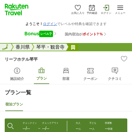
お気に入り
予約確認
ログイン
メニュー
全国
全国
香川県
琴平・観音寺
リーフホテル琴平
リーフホテル琴平
プラン
施設紹介
部屋
クーポン
クチコミ
プラン一覧
宿泊プラン
チェックイン
チェックアウト
大人
子ども
部屋数
--/--
--/--
--
--
--
〜
人
人
部屋