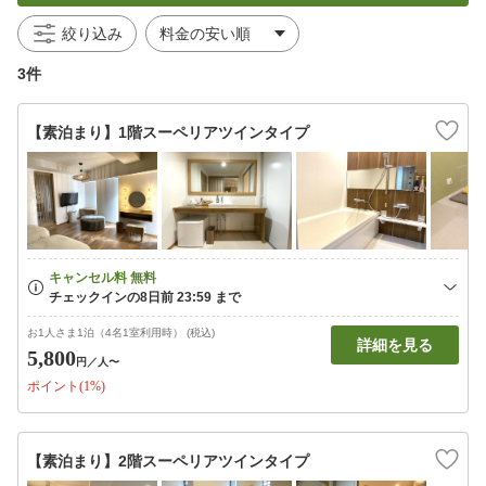
絞り込み
3件
【素泊まり】1階スーペリアツインタイプ
お1人さま1泊（4名1室利用時） (税込)
詳細を見る
5,800
円
／人〜
ポイント(1%)
【素泊まり】2階スーペリアツインタイプ