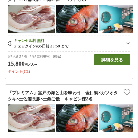
お1人さま1泊（1名1室利用時） (税込)
詳細を見る
15,800
円
／人〜
ポイント(1%)
『プレミアム』室戸の海と山を味わう 金目鯛×カツオタ
タキ×土佐備長豚×土鍋ご飯 キャビン棟2名