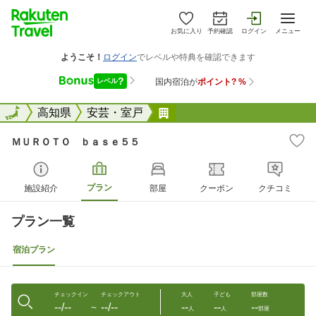
お気に入り
予約確認
ログイン
メニュー
全国
全国
高知県
安芸・室戸
ＭＵＲＯＴＯ ｂａｓｅ５
ＭＵＲＯＴＯ ｂａｓｅ５５
プラン
施設紹介
部屋
クーポン
クチコミ
プラン一覧
宿泊プラン
チェックイン
チェックアウト
大人
子ども
部屋数
--/--
--/--
--
--
--
〜
人
人
部屋