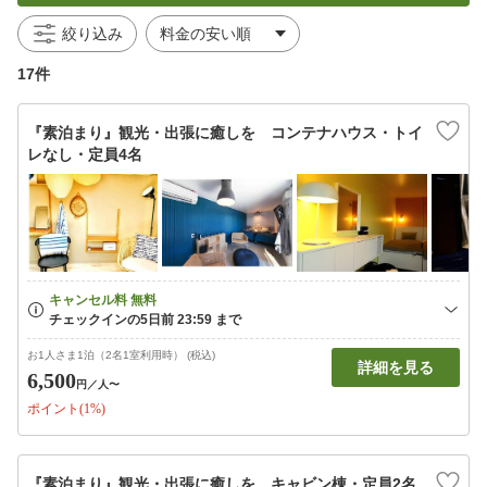
絞り込み
17件
『素泊まり』観光・出張に癒しを コンテナハウス・トイ
レなし・定員4名
お1人さま1泊（2名1室利用時） (税込)
詳細を見る
6,500
円
／人〜
ポイント(1%)
『素泊まり』観光・出張に癒しを キャビン棟・定員2名