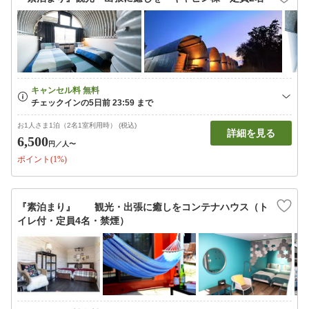
お1人さま1泊（2名1室利用時） (税込)
詳細を見る
6,500
円
／人〜
ポイント(1%)
『素泊まり』 観光・出張に癒しをコンテナハウス（ト
イレ付・定員4名・禁煙）