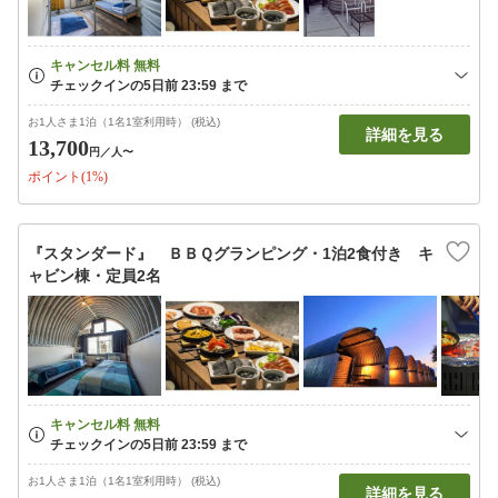
お1人さま1泊（1名1室利用時） (税込)
詳細を見る
13,700
円
／人〜
ポイント(1%)
『スタンダード』 ＢＢＱグランピング・1泊2食付き キ
ャビン棟・定員2名
お1人さま1泊（1名1室利用時） (税込)
詳細を見る