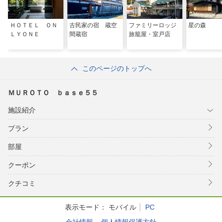
ＨＯＴＥＬ ＯＮ
古民家の宿 蔵空
ファミリーロッジ
星の森
ＬＹＯＮＥ
間蔵宿
旅籠屋・室戸店
このページのトップへ
ＭＵＲＯＴＯ ｂａｓｅ５５
施設紹介
プラン
部屋
クーポン
クチコミ
表示モード：
モバイル
PC