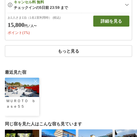
お1人さま1泊（1名1室利用時） (税込)
詳細を見る
15,800
円
／人〜
ポイント(1%)
もっと見る
最近見た宿
ＭＵＲＯＴＯ ｂ
ａｓｅ５５
同じ宿を見た人はこんな宿も見ています