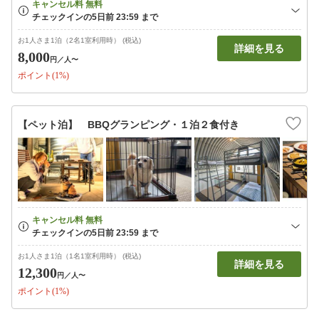
お1人さま1泊（2名1室利用時） (税込)
詳細を見る
8,000
円
／人〜
ポイント(1%)
【ペット泊】 BBQグランピング・１泊２食付き
お1人さま1泊（1名1室利用時） (税込)
詳細を見る
12,300
円
／人〜
ポイント(1%)