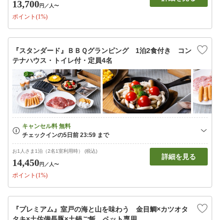
13,700
円
／人〜
ポイント(1%)
『スタンダード』ＢＢＱグランピング 1泊2食付き コン
テナハウス・トイレ付・定員4名
お1人さま1泊（2名1室利用時） (税込)
詳細を見る
14,450
円
／人〜
ポイント(1%)
『プレミアム』室戸の海と山を味わう 金目鯛×カツオタ
タキ×土佐備長豚×土鍋ご飯 ペット専用