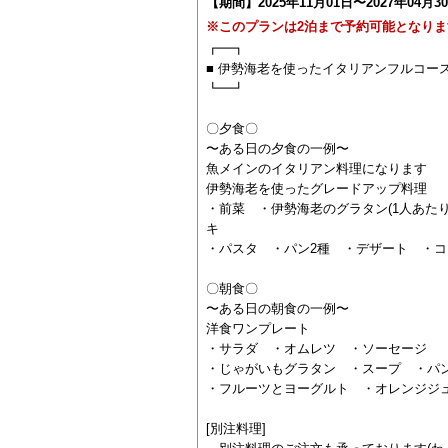
【期間】2025年11月01日〜2027年04月3
※このプランは2泊まで予約可能となりま
┏━┓
■ 伊勢海老を使ったイタリアンフルコー
┗━┛
〇夕食〇
〜ある日の夕食の一例〜
魚メインのイタリアン料理になります
伊勢海老を使ったグレードアップ料理
・前菜 ・伊勢海老のグラタン(1人あた
キ
・パスタ ・パン2種 ・デザート ・コ
〇朝食〇
〜ある日の朝食の一例〜
洋食ワンプレート
・サラダ ・オムレツ ・ソーセージ
・じゃがいもグラタン ・スープ ・パン
・フルーツとヨーグルト ・オレンジジュ
[別注料理]