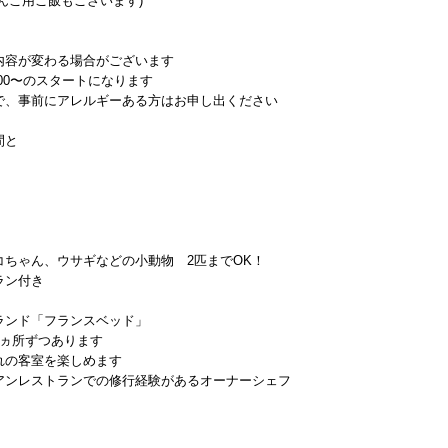
んこ用ご飯もございます)
内容が変わる場合がございます
:00〜のスタートになります
で、事前にアレルギーある方はお申し出ください
間と
ちゃん、ウサギなどの小動物 2匹までOK！
ラン付き
ランド「フランスベッド」
1ヵ所ずつあります
れの客室を楽しめます
アンレストランでの修行経験があるオーナーシェフ