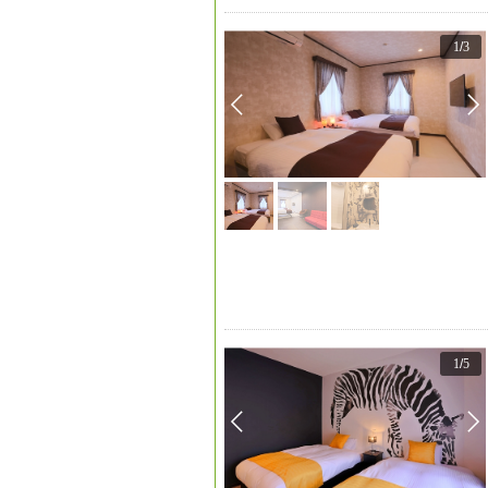
1
/
3
1
/
5