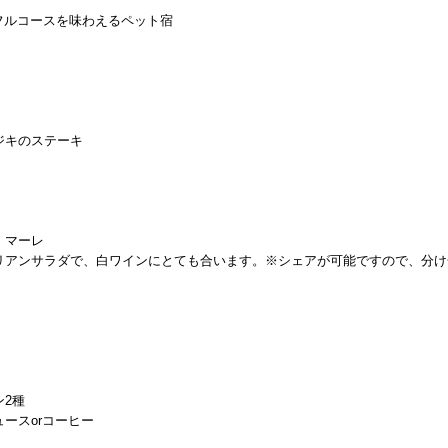
フルコースを味わえるペット宿
ジキのステーキ
・マーレ
リアンサラダで、白ワインにとても合います。※シェアが可能ですので、分け
2種
ースorコーヒー