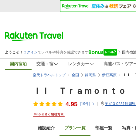
国内宿泊
交通＋宿
レンタカー
高速バス・ツア
Ｉｌ 
楽天トラベルトップ
全国
静岡県
伊豆高原
Ｉｌ Ｔｒａｍｏｎｔｏ
4.95
(
19
件)
〒413-0231静岡
施設紹介
プラン一覧
部屋一覧
写真・動