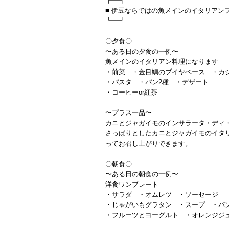
┏━┓
■ 伊豆ならではの魚メインのイタリアン
┗━┛
〇夕食〇
〜ある日の夕食の一例〜
魚メインのイタリアン料理になります
・前菜 ・金目鯛のブイヤベース ・カ
・パスタ ・パン2種 ・デザート
・コーヒーor紅茶
〜プラス一品〜
カニとジャガイモのインサラータ・ディ
さっぱりとしたカニとジャガイモのイタ
ってお召し上がりできます。
〇朝食〇
〜ある日の朝食の一例〜
洋食ワンプレート
・サラダ ・オムレツ ・ソーセージ
・じゃがいもグラタン ・スープ ・パン
・フルーツとヨーグルト ・オレンジジュ