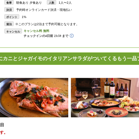
朝食あり 夕食あり
1人〜2人
食事
人数
予約時オンラインカード決済・現地払い
決済
1%
ポイント
※このプランは2泊まで予約可能となります。
連泊
キャンセル
にカニとジャガイモのイタリアンサラダがついてくるもう一品
0日
す。