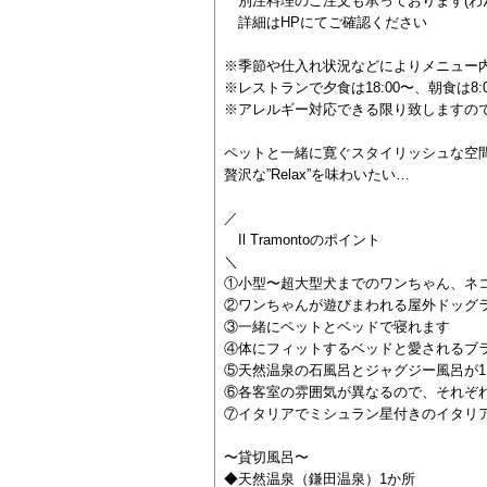
別注料理のご注文も承っております(わ
詳細はHPにてご確認ください
※季節や仕入れ状況などによりメニュー
※レストランで夕食は18:00〜、朝食は8
※アレルギー対応できる限り致しますの
ペットと一緒に寛ぐスタイリッシュな空
贅沢な”Relax”を味わいたい…
／
Il Tramontoのポイント
＼
①小型〜超大型犬までのワンちゃん、ネコ
②ワンちゃんが遊びまわれる屋外ドッグ
③一緒にペットとベッドで寝れます
④体にフィットするベッドと愛されるブ
⑤天然温泉の石風呂とジャグジー風呂が
⑥各客室の雰囲気が異なるので、それぞ
⑦イタリアでミシュラン星付きのイタリ
〜貸切風呂〜
◆天然温泉（鎌田温泉）1か所