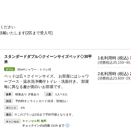
参ください
)頂戴いたします[2匹まで受入可]
スタンダードダブル◇クイーンサイズベッド◇30平
1名利用時 (税込)
米
(消費税込35,150~40,
30m²/シャワー・トイレ付
ダブル
2名利用時 (税込)
ベッドは広々クイーンサイズ。 お部屋にはシャワ
(消費税込23,600~29,
ーブース・温水洗浄機付トイレ・洗面付き。 部屋
毎に異なる趣が面白いお部屋です。
朝食あり 夕食あり
1人〜2人
食事
人数
予約時オンラインカード決済・現地払い
決済
1%
ポイント
※このプランは2泊まで予約可能となります。
連泊
キャンセル