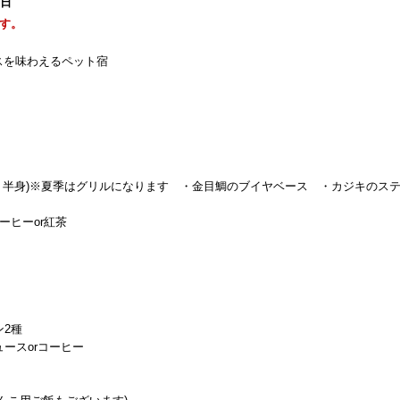
0日
す。
スを味わえるペット宿
り半身)※夏季はグリルになります ・金目鯛のブイヤベース ・カジキのス
ーヒーor紅茶
2種
ースorコーヒー