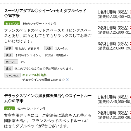
スーペリアダブル◇クイーン+セミダブルベッド
1名利用時 (税込)
◇36平米
(消費税込38,450~43,
36m²/シャワー・トイレ付
セミダブル
2名利用時 (税込)
フランスベッドのベッドスペースとリビングスペー
(消費税込25,800~31,
スとあり、広々としてとてもリラックスしてお過ご
しいただけます。
3名利用時 (税込)
(消費税込23,600~29,
朝食あり 夕食あり
1人〜3人
食事
人数
予約時オンラインカード決済・現地払い
決済
1%
ポイント
※このプランは2泊まで予約可能となります。
連泊
キャンセル
デラックスツイン◇温泉露天風呂付◇スイートルー
1名利用時 (税込)
ム◇41平米
(消費税込45,050~50,
41m²/バス・トイレ付
ツイン
2名利用時 (税込)
客室専用デッキには、ご宿泊毎に温泉を入れ替える
(消費税込31,300~36,
陶器露天風呂。 フランスベッドのベッドルームに
はセミダブルベッドが2台ございます。