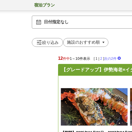
宿泊プラン
日付指定なし
絞り込み
12
件中
1～10件表示
[
1
|
2
]
次の2件
【グレードアップ】伊勢海老×イ