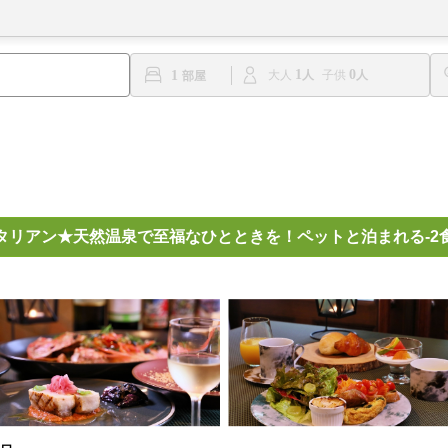
1
0
1
大人
子供
タリアン★天然温泉で至福なひとときを！ペットと泊まれる-2食