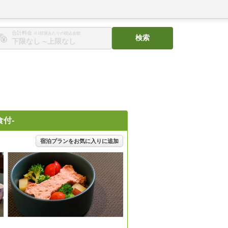
合計料金
※1部屋あたりの税込金額
検索
〜
付-
宿泊プランをお気に入りに追加