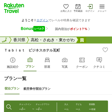
お気に入り
予約確認
ログイン
メニュー
全国
全国
香川県
高松・さぬき・東かがわ
Ｔａｂｉｓｔ
Ｔａｂｉｓｔ ビジネスホテル瓦町
プラン
施設紹介
部屋
写真
クーポン
クチコミ
プラン一覧
宿泊プラン
航空券付宿泊プラン
チェックイン
チェックアウト
大人
子ども
部屋数
--/--
--/--
--
--
--
〜
人
人
部屋