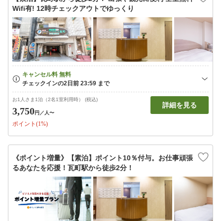
Wifi有! 12時チェックアウトでゆっくり
お1人さま1泊（2名1室利用時） (税込)
詳細を見る
3,750
円
／人〜
ポイント(1%)
《ポイント増量》【素泊】ポイント10％付与。お仕事頑張
るあなたを応援！瓦町駅から徒歩2分！