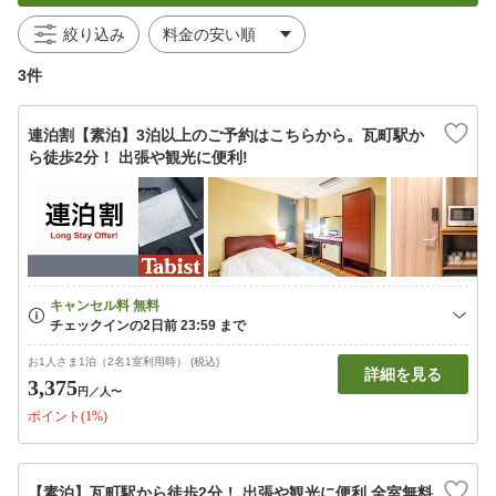
絞り込み
3件
連泊割【素泊】3泊以上のご予約はこちらから。瓦町駅か
ら徒歩2分！ 出張や観光に便利!
お1人さま1泊（2名1室利用時） (税込)
詳細を見る
3,375
円
／人〜
ポイント(1%)
【素泊】瓦町駅から徒歩2分！ 出張や観光に便利 全室無料