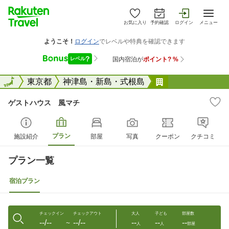
お気に入り
予約確認
ログイン
メニュー
全国
全国
東京都
神津島・新島・式根島
ゲストハウス 
ゲストハウス 風マチ
プラン
施設紹介
部屋
写真
クーポン
クチコミ
プラン一覧
宿泊プラン
チェックイン
チェックアウト
大人
子ども
部屋数
--/--
--/--
--
--
--
〜
人
人
部屋