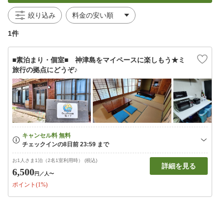
絞り込み
1件
■素泊まり・個室■ 神津島をマイペースに楽しもう★ミ
旅行の拠点にどうぞ♪
お1人さま1泊（2名1室利用時） (税込)
詳細を見る
6,500
円
／人〜
ポイント(1%)