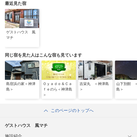
最近見た宿
ゲストハウス 風
マチ
同じ宿を見た人はこんな宿も見ています
島宿浜の家＜神津
Ｏｙａｄｏ＆Ｃａ
吉栄丸 ＜神津島
山下別館 
島＞
ｆｅのら＜神津島
＞
島＞
＞
このページのトップへ
ゲストハウス 風マチ
施設紹介