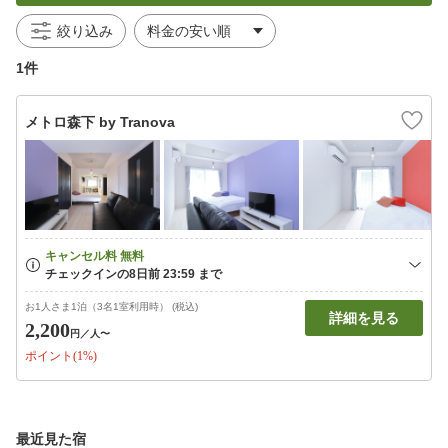
絞り込み
1件
メトロ森下 by Tranova
お1人さま1泊（3名1室利用時） (税込)
詳細を見る
2,200
円
／人〜
ポイント(1%)
最近見た宿