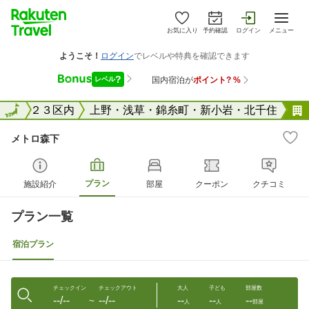
お気に入り
予約確認
ログイン
メニュー
東京２３区内
全国
上野・浅草・錦糸町・新小岩・北千住
メトロ森下
プラン
施設紹介
部屋
クーポン
クチコミ
プラン一覧
宿泊プラン
チェックイン
チェックアウト
大人
子ども
部屋数
--/--
--/--
--
--
--
〜
人
人
部屋