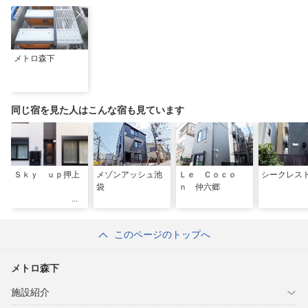
メトロ森下
同じ宿を見た人はこんな宿も見ています
Ｓｋｙ ｕｐ押上
メゾンアッシュ池
Ｌｅ Ｃｏｃｏ
シークレス
袋
ｎ 仲六郷
このページのトップへ
メトロ森下
施設紹介