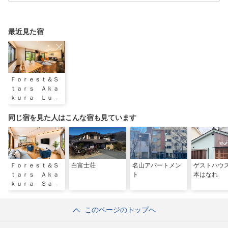
最近見た宿
Ｆｏｒｅｓｔ＆Ｓ
ｔａｒｓ Ａｋａ
ｋｕｒａ Ｌｕｘ
ｅ
同じ宿を見た人はこんな宿も見ています
Ｆｏｒｅｓｔ＆Ｓ
白富士荘
名山アパートメン
ゲストハウ
ｔａｒｓ Ａｋａ
ト
本はなれ
ｋｕｒａ Ｓａｕ
ｎａ
このページのトップへ