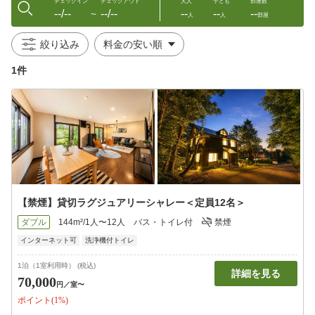
チェックイン
チェックアウト
大人
子ども
部屋数
--/--
--/--
--
--
--
〜
人
人
部屋
絞り込み
1件
【禁煙】貸切ラグジュアリーシャレー＜定員12名＞
ダブル
144m²/1人〜12人
バス・トイレ付
禁煙
インターネット可
洗浄機付トイレ
1泊（1室利用時） (税込)
詳細を見る
70,000
円
／室〜
ポイント(1%)