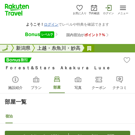
お気に入り
予約確認
ログイン
メニュー
全国
全国
新潟県
上越・糸魚川・妙高
Ｆｏｒｅｓｔ＆Ｓ
Ｆｏｒｅｓｔ＆Ｓｔａｒｓ Ａｋａｋｕｒａ Ｌｕｘｅ
部屋
施設紹介
プラン
写真
クーポン
クチコミ
部屋一覧
宿泊