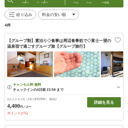
--/--
--/--
--
--
--
〜
人
人
部屋
絞り込み
4件
【グループ割】素泊り◇食事は周辺食事処で◇富士一望の
温泉宿で過ごすグループ旅【グループ旅行】
お1人さま1泊（4名1室利用時） (税込)
詳細を見る
4,400
円
／人〜
ポイント(1%)