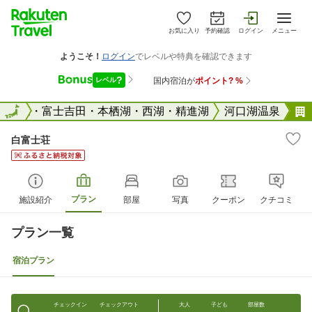
お気に入り
予約確認
ログイン
メニュー
河口湖・富士吉田・本栖湖・西湖・精進湖
全国
河口湖温泉
白富士荘
プラン
施設紹介
部屋
写真
クーポン
クチコミ
プラン一覧
宿泊プラン
チェックイン
チェックアウト
大人
子ども
部屋数