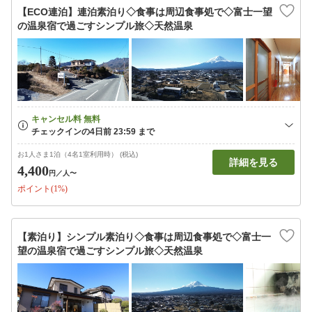
【ECO連泊】連泊素泊り◇食事は周辺食事処で◇富士一望
の温泉宿で過ごすシンプル旅◇天然温泉
お1人さま1泊（4名1室利用時） (税込)
詳細を見る
4,400
円
／人〜
ポイント(1%)
【素泊り】シンプル素泊り◇食事は周辺食事処で◇富士一
望の温泉宿で過ごすシンプル旅◇天然温泉