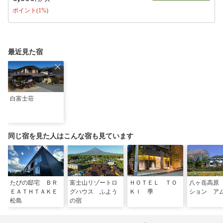
ポイント(1%)
最近見た宿
白富士荘
同じ宿を見た人はこんな宿も見ています
たびの邸宅 ＢＲ
富士山リゾートロ
ＨＯＴＥＬ ＴＯ
八ヶ岳高原
ＥＡＴＨＴＡＫＥ
グハウス ふよう
ＫＩ 季
ション ア
松島
の宿