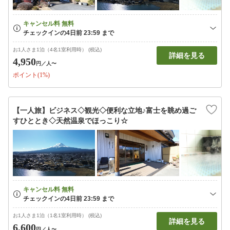
お1人さま1泊（4名1室利用時） (税込)
詳細を見る
4,950
円
／人〜
ポイント(1%)
【一人旅】ビジネス◇観光◇便利な立地♪富士を眺め過ご
すひととき◇天然温泉でほっこり☆
お1人さま1泊（1名1室利用時） (税込)
詳細を見る
6,600
円
／人〜