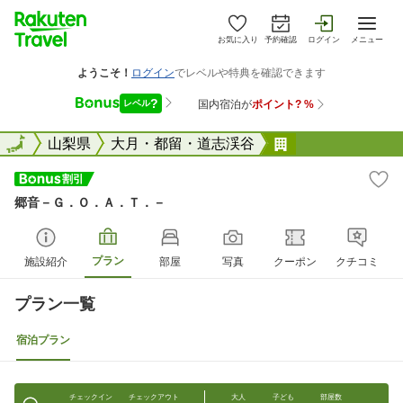
お気に入り
予約確認
ログイン
メニュー
全国
全国
山梨県
大月・都留・道志渓谷
郷音&#65293;
郷音－Ｇ．Ｏ．Ａ．Ｔ．－
プラン
施設紹介
部屋
写真
クーポン
クチコミ
プラン一覧
宿泊プラン
チェックイン
チェックアウト
大人
子ども
部屋数