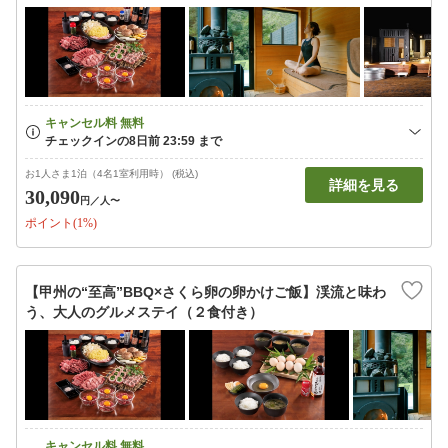
お1人さま1泊（4名1室利用時） (税込)
詳細を見る
30,090
円
／人〜
ポイント(1%)
【甲州の“至高”BBQ×さくら卵の卵かけご飯】渓流と味わ
う、大人のグルメステイ（２食付き）