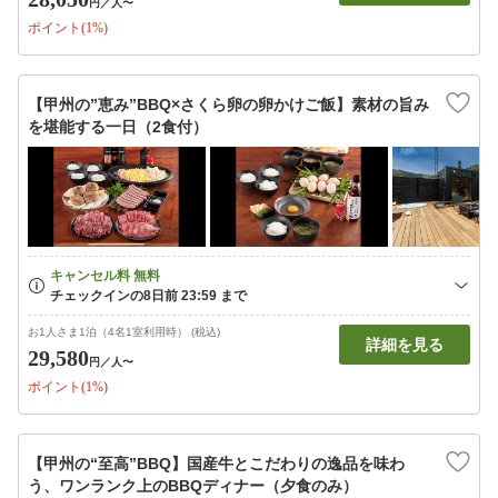
円
／人〜
ポイント(1%)
【甲州の”恵み”BBQ×さくら卵の卵かけご飯】素材の旨み
を堪能する一日（2食付）
お1人さま1泊（4名1室利用時） (税込)
詳細を見る
29,580
円
／人〜
ポイント(1%)
【甲州の“至高”BBQ】国産牛とこだわりの逸品を味わ
う、ワンランク上のBBQディナー（夕食のみ）