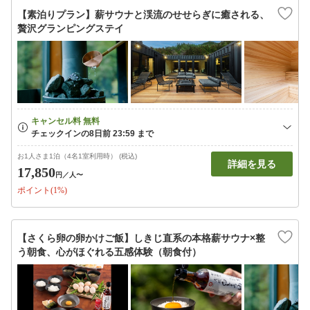
【素泊りプラン】薪サウナと渓流のせせらぎに癒される、
贅沢グランピングステイ
お1人さま1泊（4名1室利用時） (税込)
詳細を見る
17,850
円
／人〜
ポイント(1%)
【さくら卵の卵かけご飯】しきじ直系の本格薪サウナ×整
う朝食、心がほぐれる五感体験（朝食付）