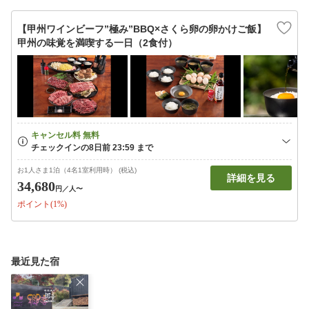
【甲州ワインビーフ”極み”BBQ×さくら卵の卵かけご飯】
甲州の味覚を満喫する一日（2食付）
お1人さま1泊（4名1室利用時） (税込)
詳細を見る
34,680
円
／人〜
ポイント(1%)
最近見た宿