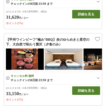
お1人さま1泊（4名1室利用時） (税込)
詳細を見る
31,620
円
／人〜
ポイント(1%)
【甲州ワインビーフ”極み”BBQ】炎のゆらめきと星空の
下、大自然で味わう贅沢（夕食のみ）
お1人さま1泊（4名1室利用時） (税込)
詳細を見る
33,150
円
／人〜
ポイント(1%)