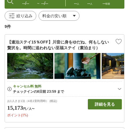
--/--
--/--
--
--
--
〜
人
人
部屋
絞り込み
9件
【連泊ステイ15％OFF】川音に身をゆだね、何もしない
贅沢を。時間に追われない至福ステイ（素泊まり）
お1人さま1泊（4名1室利用時） (税込)
詳細を見る
15,173
円
／人〜
ポイント(1%)