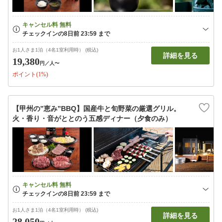
お1人さま1泊（4名1室利用時） (税込)
詳細を見る
19,380
円
／人〜
ポイント(1%)
【甲州の”恵み”BBQ】国産牛と旬野菜の厳選グリル。
火・香り・音がととのう五感ディナー（夕食のみ）
お1人さま1泊（4名1室利用時） (税込)
詳細を見る
28,050