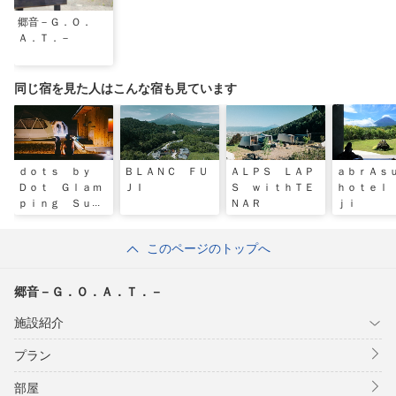
郷音－Ｇ．Ｏ．
Ａ．Ｔ．－
同じ宿を見た人はこんな宿も見ています
ｄｏｔｓ ｂｙ
ＢＬＡＮＣ ＦＵ
ＡＬＰＳ ＬＡＰ
ａｂｒＡ
Ｄｏｔ Ｇｌａｍ
ＪＩ
Ｓ ｗｉｔｈＴＥ
ｈｏｔｅｌ
ｐｉｎｇ Ｓｕｉ
ＮＡＲ
ｊｉ
ｔｅ ００１
このページのトップへ
郷音－Ｇ．Ｏ．Ａ．Ｔ．－
施設紹介
プラン
部屋