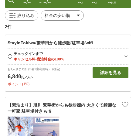
--/--
--/--
--
--
--
〜
人
人
部屋
絞り込み
2件
StayInTokiwa/繁華街から徒歩圏/駐車場/wifi
お1人さま1泊（5名1室利用時） (税込)
詳細を見る
6,840
円
／人〜
ポイント(1%)
【素泊まり】旭川 繁華街からも徒歩圏内 大きくて綺麗な
一軒家 駐車場付き wifi