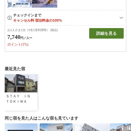
お1人さま1泊（5名1室利用時） (税込)
詳細を見る
7,740
円
／人〜
ポイント(1%)
最近見た宿
ＳＴＡＹ ＩＮ
ＴＯＫＩＷＡ
同じ宿を見た人はこんな宿も見ています