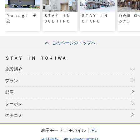
Ｙｕｎａｇｉ 夕
ＳＴＡＹ ＩＮ
ＳＴＡＹ ＩＮ
洞爺湖 
凪
ＳＵＥＨＩＲＯ
ＯＴＡＲＵ
シグラ
このページのトップへ
ＳＴＡＹ ＩＮ ＴＯＫＩＷＡ
施設紹介
プラン
部屋
クーポン
クチコミ
表示モード：
モバイル
PC
会社情報
個人情報保護方針