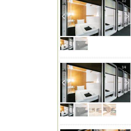
1
/
2
1
/
4