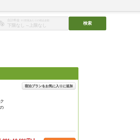
合計料金
※1部屋あたりの税込金額
検索
〜
宿泊プランをお気に入りに追加
パク
の