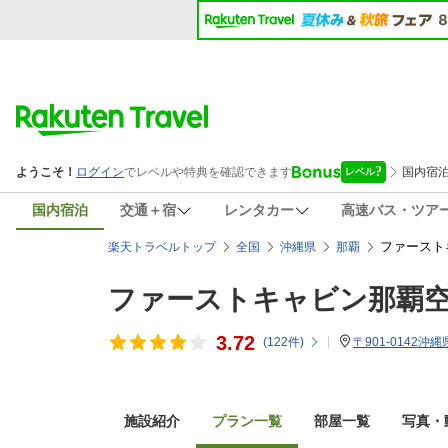
国内宿泊
交通＋宿
レンタカー
高速バス・ツア
ファースト
楽天トラベルトップ
全国
沖縄県
那覇
ファーストキャビン那覇
3.72
(
122
件)
〒901-0142
施設紹介
プラン一覧
部屋一覧
写真・動