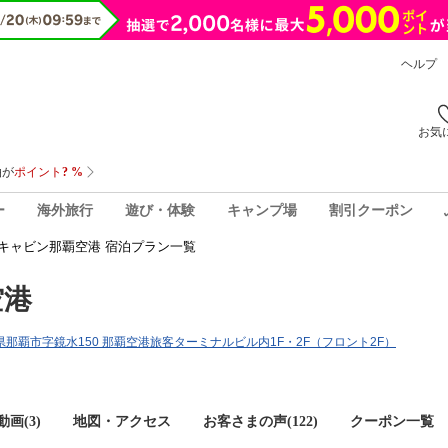
ヘルプ
お気
ー
海外旅行
遊び・体験
キャンプ場
割引クーポン
キャビン那覇空港 宿泊プラン一覧
空港
沖縄県那覇市字鏡水150 那覇空港旅客ターミナルビル内1F・2F（フロント2F）
画(3)
地図・アクセス
お客さまの声(
122
)
クーポン一覧