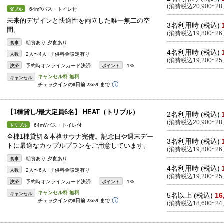
(消費税込20,900~28,
64m²/バス・トイレ付
ダブル
未来的デザインと快適性を両立した唯一無二の空
3名利用時 (税込)
間。
(消費税込19,800~26,
朝食あり 夕食あり
食事
4名利用時 (税込)
2人〜4人 子供料金設定有り
人数
(消費税込19,200~25,
予約時オンラインカード決済
1%
決済
ポイント
キャンセル
【1棟貸し/最大定員6名】 HEAT（トリプル）
2名利用時 (税込)
(消費税込20,900~28,
64m²/バス・トイレ付
トリプル
全棟1棟貸切＆本格サウナ完備。記念日や週末デー
3名利用時 (税込)
トに最適なカップルプランをご用意しています。
(消費税込19,800~26,
朝食あり 夕食あり
食事
4名利用時 (税込)
2人〜6人 子供料金設定有り
人数
(消費税込19,200~25,
予約時オンラインカード決済
1%
決済
ポイント
キャンセル
5名以上 (税込)
16
(消費税込18,600~24,