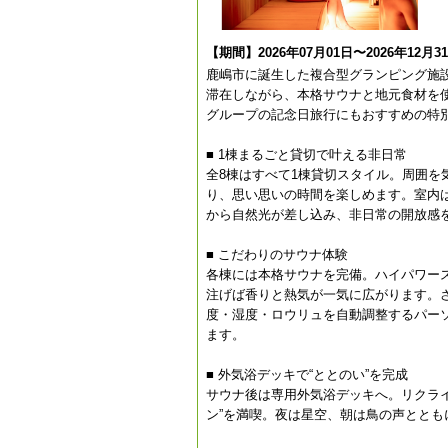
【期間】2026年07月01日〜2026年12月3
鹿嶋市に誕生した複合型グランピング施設「No
滞在しながら、本格サウナと地元食材を
グループの記念日旅行にもおすすめの特
■ 1棟まるごと貸切で叶える非日常
全8棟はすべて1棟貸切スタイル。周囲
り、思い思いの時間を楽しめます。室内
から自然光が差し込み、非日常の開放感
■ こだわりのサウナ体験
各棟には本格サウナを完備。ハイパワー
注げば香りと熱気が一気に広がります。さらに
度・湿度・ロウリュを自動調整するパー
ます。
■ 外気浴デッキで“ととのい”を完成
サウナ後は専用外気浴デッキへ。リクラ
ン”を満喫。夜は星空、朝は鳥の声とと