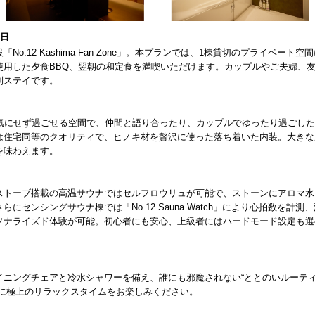
1日
.12 Kashima Fan Zone」。本プランでは、1棟貸切のプライベート空
使用した夕食BBQ、翌朝の和定食を満喫いただけます。カップルやご夫婦、
別ステイです。
を気にせず過ごせる空間で、仲間と語り合ったり、カップルでゆったり過ごした
は住宅同等のクオリティで、ヒノキ材を贅沢に使った落ち着いた内装。大きな
を味わえます。
ストーブ搭載の高温サウナではセルフロウリュが可能で、ストーンにアロマ水
センシングサウナ棟では「No.12 Sauna Watch」により心拍数を計測、
ソナライズド体験が可能。初心者にも安心、上級者にはハードモード設定も選
イニングチェアと冷水シャワーを備え、誰にも邪魔されない“ととのいルーテ
もに極上のリラックスタイムをお楽しみください。