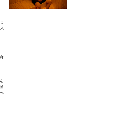
間に
友人
窓
を
温
べ
ィ