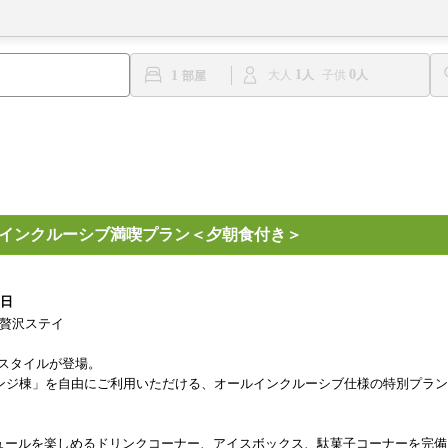
1
0
1
大人
子供
ルインクルーシブ満喫プラン＜夕朝食付き＞
1日
の贅沢ステイ
な滞在スタイルが登場。
ウンジ棟」を自由にご利用いただける、オールインクルーシブ仕様の特別プラ
ュールを楽しめるドリンクコーナー、アイスボックス、駄菓子コーナーを完備