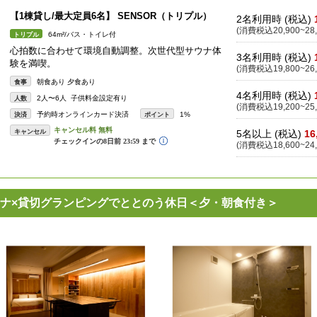
【1棟貸し/最大定員6名】 SENSOR（トリプル）
2名利用時 (税込)
(消費税込20,900~28,
64m²/バス・トイレ付
トリプル
心拍数に合わせて環境自動調整。次世代型サウナ体
3名利用時 (税込)
験を満喫。
(消費税込19,800~26,
朝食あり 夕食あり
食事
4名利用時 (税込)
2人〜6人 子供料金設定有り
人数
(消費税込19,200~25,
予約時オンラインカード決済
1%
決済
ポイント
キャンセル
5名以上 (税込)
16
(消費税込18,600~24,
ナ×貸切グランピングでととのう休日＜夕・朝食付き＞