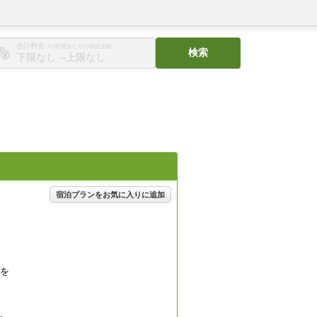
合計料金
※1部屋あたりの税込金額
検索
〜
宿泊プランをお気に入りに追加
ンを
。