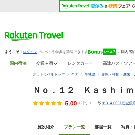
国内宿泊
交通＋宿
レンタカー
高速バス・ツア
楽天トラベルトップ
全国
茨城県
鹿嶋・神栖・潮来・
Ｎｏ．１２ Ｋａｓｈｉｍ
5.00
(
2
件)
〒314-0031茨城県
施設紹介
プラン一覧
部屋一覧
写真・動