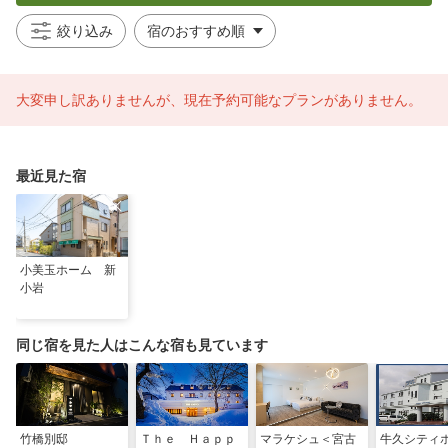
絞り込み
大変申し訳ありませんが、現在予約可能なプランがありません。
最近見た宿
小美玉ホーム 新
小岩
同じ宿を見た人はこんな宿も見ています
竹橋別邸
Ｔｈｅ Ｈａｐｐ
マラケシュ＜宮古
牛久シティ