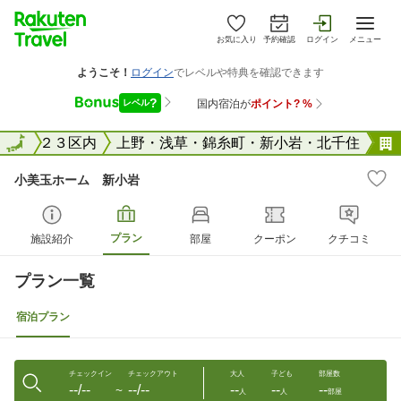
お気に入り
予約確認
ログイン
メニュー
東京２３区内
全国
上野・浅草・錦糸町・新小岩・北千住
小美玉ホーム 新小岩
プラン
施設紹介
部屋
クーポン
クチコミ
プラン一覧
宿泊プラン
チェックイン
チェックアウト
大人
子ども
部屋数
--/--
--/--
--
--
--
〜
人
人
部屋