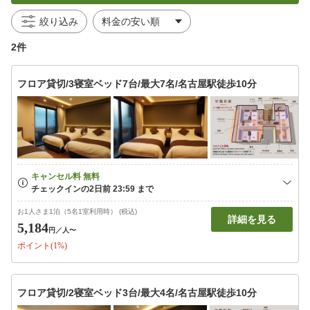
絞り込み
2件
フロア貸切/3寝室ベッド7台/最大7名/名古屋駅徒歩10分
お1人さま1泊（5名1室利用時） (税込)
詳細を見る
5,184
円
／人〜
ポイント(1%)
フロア貸切/2寝室ベッド3台/最大4名/名古屋駅徒歩10分