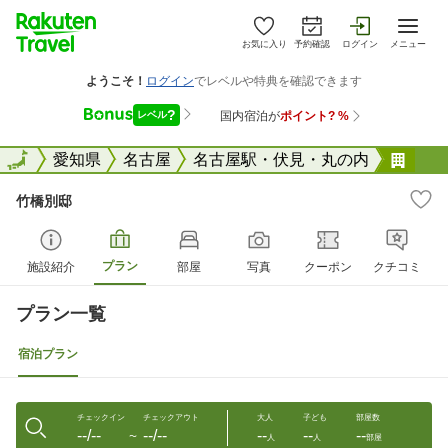
お気に入り
予約確認
ログイン
メニュー
全国
全国
愛知県
名古屋
名古屋駅・伏見・丸の内
竹橋
竹橋別邸
プラン
施設紹介
部屋
写真
クーポン
クチコミ
プラン一覧
宿泊プラン
チェックイン
チェックアウト
大人
子ども
部屋数
--/--
--/--
--
--
--
〜
人
人
部屋