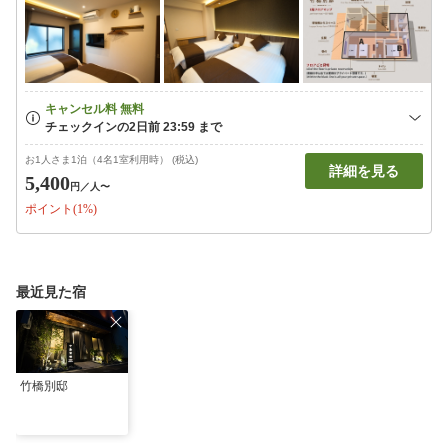
お1人さま1泊（4名1室利用時） (税込)
詳細を見る
5,400
円
／人〜
ポイント(1%)
最近見た宿
竹橋別邸