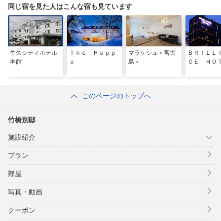
同じ宿を見た人はこんな宿も見ています
牛久シティホテル
Ｔｈｅ Ｈａｐｐ
マラケシュ＜宮古
ＢＲＩＬＬ
本館
ｏ
島＞
ＣＥ ＨＯ
このページのトップへ
竹橋別邸
施設紹介
プラン
部屋
写真・動画
クーポン