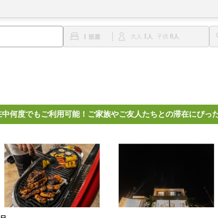
1
0
1
大人
子供
在中何度でもご利用可能！ご家族やご友人たちとの滞在にぴっ