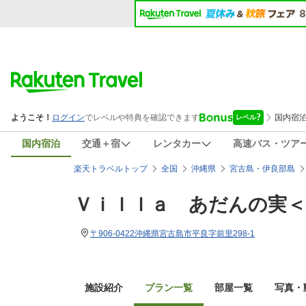
国内宿泊
交通＋宿
レンタカー
高速バス・ツア
楽天トラベルトップ
全国
沖縄県
宮古島・伊良部島
Ｖｉｌｌａ あだんの実＜
〒906-0422沖縄県宮古島市平良字前里298-1
施設紹介
プラン一覧
部屋一覧
写真・動