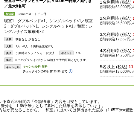
全室オーシャンビュー／広々3LDK一軒家／庭付き
1名利用時 (税込)
／最大8名可
(消費税込53,000円/人
93m²/バス・トイレ付
和洋室
2名利用時 (税込)
寝室1 : ダブルベッド×1、シングルベッド×1／寝室
(消費税込26,500円/人
2 : ダブルベッド×1、シングルベッド×1／和室 : シ
ングルサイズ敷布団×2
3名利用時 (税込)
(消費税込17,667円/人
朝食なし 夕食なし
食事
1人〜8人 子供料金設定有り
人数
4名利用時 (税込)
予約時オンラインカード決済
1%
決済
ポイント
(消費税込14,750円/人
※このプランは2泊から14泊まで予約可能となります。
連泊
5名以上 (税込)
11
キャンセル
(消費税込13,000円/人
いる直近30日間の「金額/食事」内容を目安としています。
畳分を「1.65平米」として算出した結果を表示しています。
法が異なることから、「和室」においては算出された広さ（1.65平米×畳数