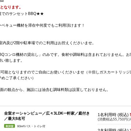
1日
能となります。
でのサンセットBBQ★★
ーベキュー機材を滞在中何度でもご利用頂けます！
。室内及び2階や駐車場でのご利用はお控えくださいませ。
BQコンロ機材の貸出し」のみです。食材や調味料は含まれておりません。お
願い致します。
用可能となりますのでご自由にお使いくださいませ（※但しガスカートリッジ
予めご了承ください）
生面の観点から、施設には油含む調味料類は設置しておりません。
全室オーシャンビュー／広々3LDK一軒家／庭付き
1名利用時 (税込)
／最大8名可
(消費税込55,750円/人
93m²/バス・トイレ付
和洋室
2名利用時 (税込)