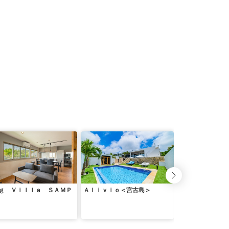
ｇ Ｖｉｌｌａ ＳＡＭＰ
Ａｌｉｖｉｏ＜宮古島＞
〜Ｖｉｌｌａ Ｒ
宮・別館＜宮古島