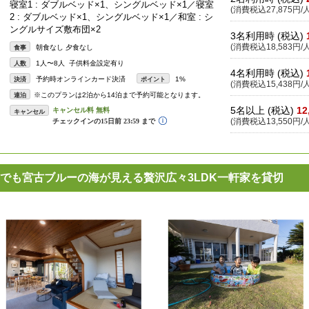
寝室1 : ダブルベッド×1、シングルベッド×1／寝室
(消費税込27,875円/人
2 : ダブルベッド×1、シングルベッド×1／和室 : シ
ングルサイズ敷布団×2
3名利用時 (税込)
(消費税込18,583円/人
朝食なし 夕食なし
食事
1人〜8人 子供料金設定有り
人数
4名利用時 (税込)
予約時オンラインカード決済
1%
決済
ポイント
(消費税込15,438円/人
※このプランは2泊から14泊まで予約可能となります。
連泊
5名以上 (税込)
12
キャンセル
(消費税込13,550円/人
でも宮古ブルーの海が見える贅沢広々3LDK一軒家を貸切