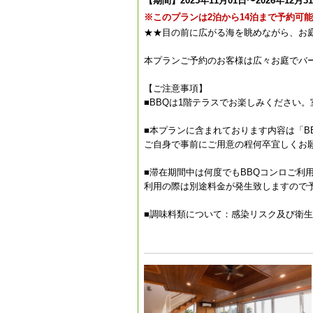
【期間】2025年11月01日〜2026年12月3
※このプランは2泊から14泊まで予約可
★★目の前に広がる海を眺めながら、お庭
本プランご予約のお客様は広々お庭でバ
【ご注意事項】
■BBQは1階テラスでお楽しみください
■本プランに含まれております内容は「B
ご自身で事前にご用意の程何卒宜しくお
■滞在期間中は何度でもBBQコンロご利
利用の際は別途料金が発生致しますので
■調味料類について：感染リスク及び衛