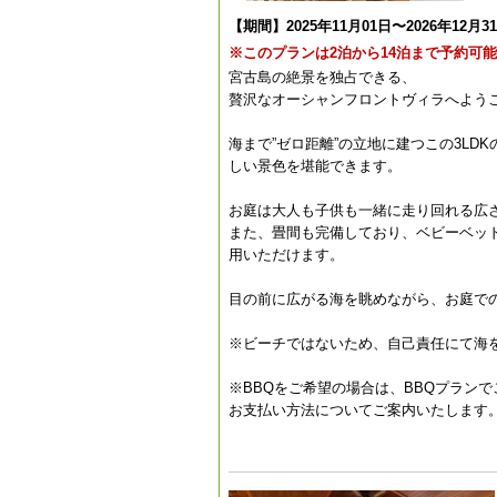
【期間】2025年11月01日〜2026年12月3
※このプランは2泊から14泊まで予約可
宮古島の絶景を独占できる、
贅沢なオーシャンフロントヴィラへよう
海まで”ゼロ距離”の立地に建つこの3L
しい景色を堪能できます。
お庭は大人も子供も一緒に走り回れる広
また、畳間も完備しており、ベビーベッ
用いただけます。
目の前に広がる海を眺めながら、お庭で
※ビーチではないため、自己責任にて海
※BBQをご希望の場合は、BBQプラン
お支払い方法についてご案内いたします