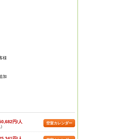
客様
追加
50,682円/人
空室カレンダー
)
25,341円/人