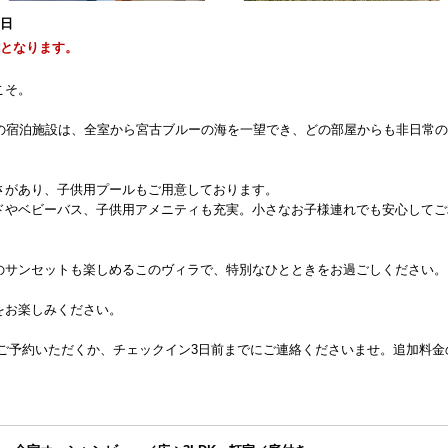
1日
能となります。
こそ。
DKの宿泊施設は、全室から宮古ブルーの海を一望でき、どの部屋からも非日常
さがあり、子供用プールもご用意しております。
ドやベビーバス、子供用アメニティも充実。小さなお子様連れでも安心してご
のサンセットも楽しめるこのヴィラで、特別なひとときをお過ごしください。
をお楽しみください。
でご予約いただくか、チェックイン3日前までにご連絡くださいませ。追加料金
。