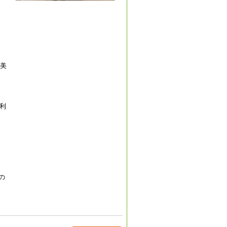
の美
利
の