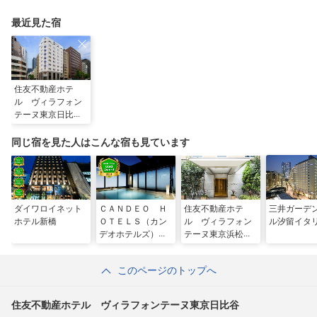
最近見た宿
住友不動産ホテ
ル ヴィラフォン
テーヌ東京日比谷
同じ宿を見た人はこんな宿も見ています
ダイワロイネット
ＣＡＮＤＥＯ Ｈ
住友不動産ホテ
三井ガーデ
ホテル新橋
ＯＴＥＬＳ（カン
ル ヴィラフォン
ル汐留イタ
デオホテルズ）東
テーヌ東京浜松町
京新橋
このページのトップへ
住友不動産ホテル ヴィラフォンテーヌ東京日比谷