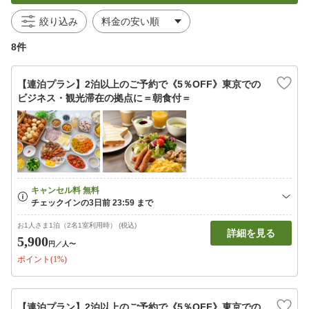
絞り込み
8件
【連泊プラン】2泊以上のご予約で《5％OFF》東京での
ビジネス・観光滞在の拠点に＝朝食付＝
お1人さま1泊（2名1室利用時） (税込)
詳細を見る
5,900
円
／人〜
ポイント(1%)
【連泊プラン】2泊以上のご予約で《5％OFF》東京での