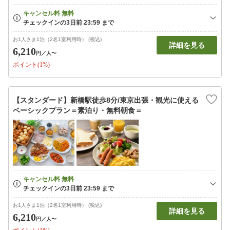
お1人さま1泊（2名1室利用時） (税込)
詳細を見る
6,210
円
／人〜
ポイント(1%)
【スタンダード】新橋駅徒歩8分/東京出張・観光に使える
ベーシックプラン＝素泊り・無料朝食＝
お1人さま1泊（2名1室利用時） (税込)
詳細を見る
6,210
円
／人〜