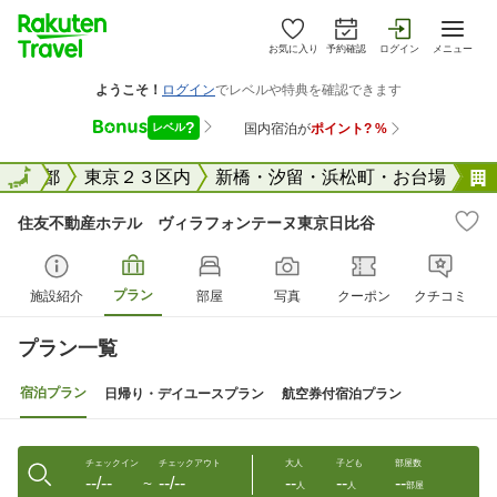
お気に入り
予約確認
ログイン
メニュー
国
東京都
全国
東京２３区内
新橋・汐留・浜松町・お台場
住友不動産ホテル ヴィラフォンテーヌ東京日比谷
プラン
施設紹介
部屋
写真
クーポン
クチコミ
プラン一覧
宿泊プラン
日帰り・デイユースプラン
航空券付宿泊プラン
チェックイン
チェックアウト
大人
子ども
部屋数
--/--
--/--
--
--
--
〜
人
人
部屋