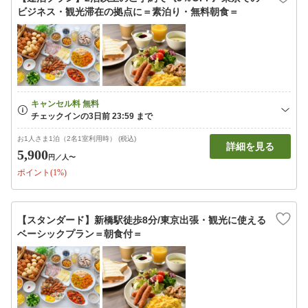
ビジネス・観光滞在の拠点に＝素泊り・無料朝食＝
お1人さま1泊（2名1室利用時） (税込)
詳細を見る
5,900
円
／人〜
ポイント(1%)
【スタンダード】新橋駅徒歩8分/東京出張・観光に使える
ベーシックプラン＝朝食付＝