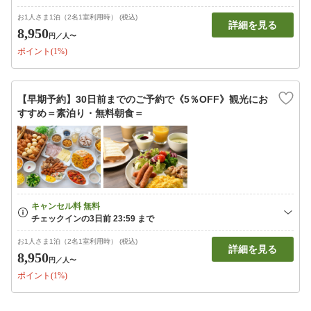
お1人さま1泊（2名1室利用時） (税込)
詳細を見る
8,950
円
／人〜
ポイント(1%)
【早期予約】30日前までのご予約で《5％OFF》観光にお
すすめ＝素泊り・無料朝食＝
お1人さま1泊（2名1室利用時） (税込)
詳細を見る
8,950
円
／人〜
ポイント(1%)