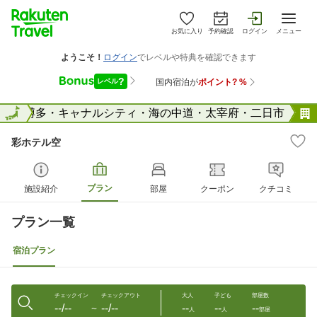
お気に入り
予約確認
ログイン
メニュー
県
全国
博多・キャナルシティ・海の中道・太宰府・二日市
彩ホテル空
プラン
施設紹介
部屋
クーポン
クチコミ
プラン一覧
宿泊プラン
チェックイン
チェックアウト
大人
子ども
部屋数
--/--
--/--
--
--
--
〜
人
人
部屋