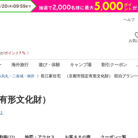
ヘルプ
お気
ー
海外旅行
遊び・体験
キャンプ場
割引クーポン
長江家住宅 （京都市指定有形文化財） 宿泊プラン
条烏丸・二条城・御所
有形文化財）
1
画(22)
地図・アクセス
お客さまの声
クーポン一覧