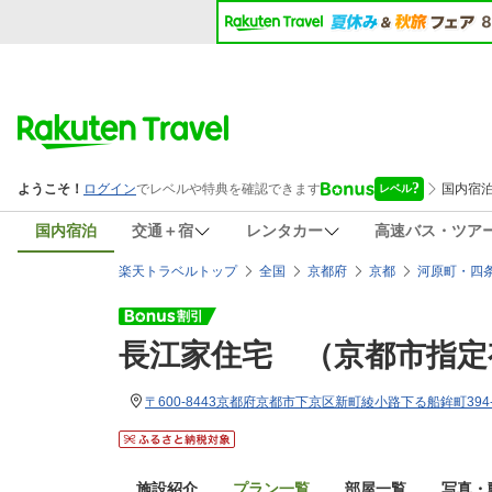
国内宿泊
交通＋宿
レンタカー
高速バス・ツア
楽天トラベルトップ
全国
京都府
京都
河原町・四
長江家住宅 （京都市指定
〒600-8443京都府京都市下京区新町綾小路下る船鉾町394-
施設紹介
プラン一覧
部屋一覧
写真・動