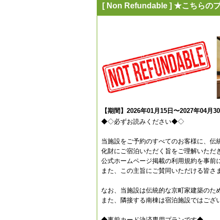
[ Non Refundable ] 
【期間】2026年01月15日〜2027年04月3
◆◇必ずお読みください◆◇
当施設をご予約のすべてのお客様に、伝
化財にご宿泊いただく旨をご理解いただ
公式ホームページ掲載の利用規約を事前
また、この主旨にご賛同いただける皆さ
なお、当施設は伝統的な京町家建築のた
また、隣接する南棟は宿泊施設ではござ
◆事前カード決済専用プランです◆