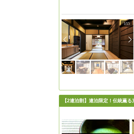
1
/
15
【2連泊割】連泊限定！伝統薫る