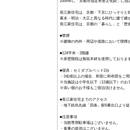
2005年に「京都市指定有形文化財」に
長江家住宅は、京都・下京にひっそりと
幕末・明治・大正と異なる時代に建て継
長江家住宅は、京都の「暮らし」と「歴
■禁煙
※建物の内外・周辺や道路において喫煙
■124平米・2階建
※床壁階段は無垢木材を使用しておりま
■寝具：セミダブルベッド2台
・3名様以上の場合、和室に和布団をご用
※当施設は小学生以下（12歳以下）のお
※添い寝のお子様もご宿泊頂けません。
■長江家住宅までのアクセス
・地下鉄烏丸線「四条」駅6番出口より徒
■注意事項
・当館専用駐車場はございません。
・食事の提供はございません。