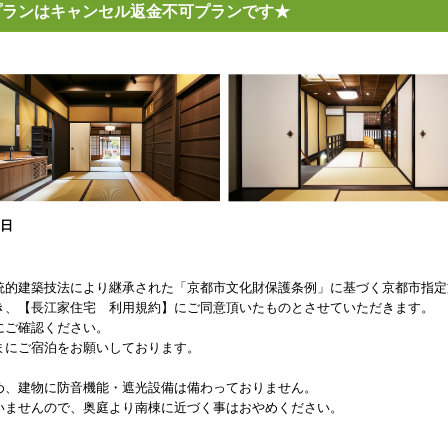
★こちらのプランはキャンセル返金不可プランです★
0日
統的建築技法により継承された「京都市文化財保護条例」に基づく京都市指定
き、【長江家住宅 利用規約】にご同意頂いたものとさせていただきます。
にご確認ください。
まにご宿泊をお願いしております。
め、建物に防音機能・遮光設備は備わっておりません。
いませんので、奥庭より南棟に近づく事はおやめください。