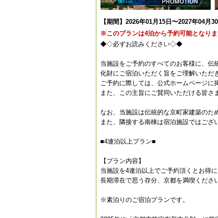
【期間】2026年01月15日〜2027年04月3
※このプランは4泊から予約可能となりま
◆◇必ずお読みください◇◆
当施設をご予約のすべてのお客様に、伝
化財にご宿泊いただく旨をご理解いただ
ご予約に際しては、公式ホームページに
また、この主旨にご賛同いただける皆さ
なお、当施設は伝統的な京町家建築のた
また、隣接する南棟は宿泊施設ではござ
■4連泊以上プラン■
【プラン内容】
当施設を4連泊以上でご予約頂くとお得
長期滞在で思う存分、京都を満喫くださ
※素泊りのご宿泊プランです。