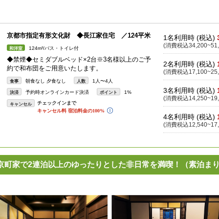
京都市指定有形文化財 ◆長江家住宅 ／124平米
1名利用時 (税込)
(消費税込34,200~51,
124m²/バス・トイレ付
和洋室
◆禁煙◆セミダブルベッド×2台※3名様以上のご予
2名利用時 (税込)
約で和布団をご用意いたします。
(消費税込17,100~25,
朝食なし 夕食なし
1人〜4人
食事
人数
3名利用時 (税込)
予約時オンラインカード決済
1%
決済
ポイント
(消費税込14,250~19,
キャンセル
4名利用時 (税込)
(消費税込12,540~17,
京町家で2連泊以上のゆったりとした非日常を満喫！（素泊ま