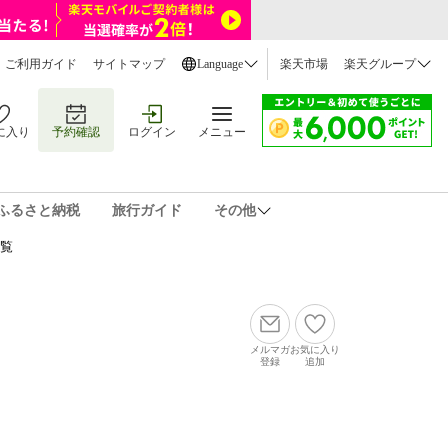
ご利用ガイド
サイトマップ
Language
楽天市場
楽天グループ
に入り
予約確認
ログイン
メニュー
ふるさと納税
旅行ガイド
その他
一覧
メルマガ
お気に入り
登録
追加