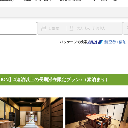
1
0
1
大人
子供
航空券+宿泊
パッケージで検索
ROMOTION】4連泊以上の長期滞在限定プラン♪（素泊まり）