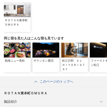
ＲＯＴＡＮ東本町
ＯＭＵＲＡ
同じ宿を見た人はこんな宿も見ています
熱海ニュー美松
ザランタン鹿沼
松江日和 ｂｙ
ファースト
ＨＩＹＯＲＩＳＴ
ン松江
ＡＹ
このページのトップへ
ＲＯＴＡＮ東本町ＯＭＵＲＡ
施設紹介