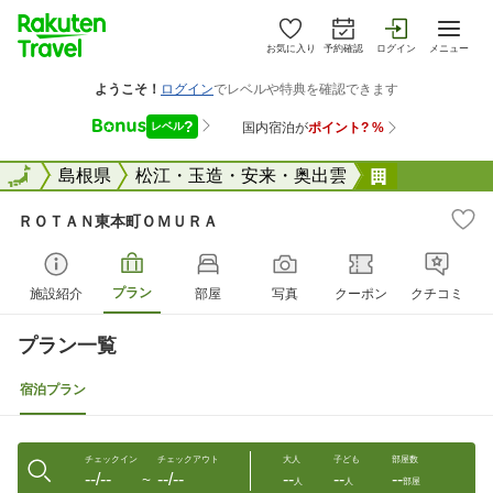
お気に入り
予約確認
ログイン
メニュー
全国
全国
島根県
松江・玉造・安来・奥出雲
ＲＯＴＡＮ
ＲＯＴＡＮ東本町ＯＭＵＲＡ
プラン
施設紹介
部屋
写真
クーポン
クチコミ
プラン一覧
宿泊プラン
チェックイン
チェックアウト
大人
子ども
部屋数
--/--
--/--
--
--
--
〜
人
人
部屋