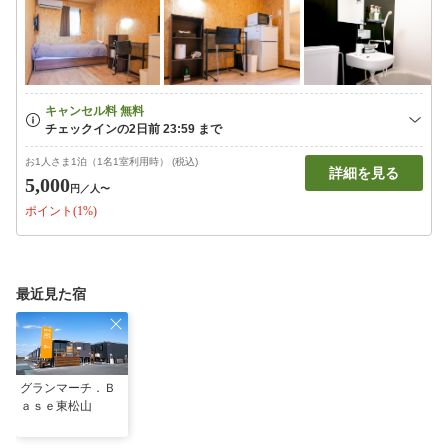
お1人さま1泊（1名1室利用時） (税込)
詳細を見る
5,000
円
／人〜
ポイント(1%)
最近見た宿
グランマーチ．Ｂ
ａｓｅ東松山