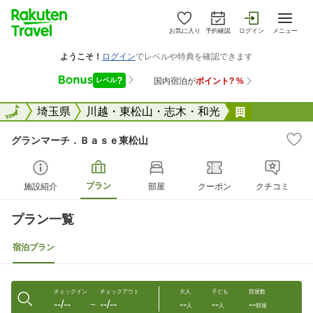
お気に入り
予約確認
ログイン
メニュー
全国
全国
埼玉県
川越・東松山・志木・和光
グランマー
グランマーチ．Ｂａｓｅ東松山
プラン
施設紹介
部屋
クーポン
クチコミ
プラン一覧
宿泊プラン
チェックイン
チェックアウト
大人
子ども
部屋数
--/--
--/--
--
--
--
〜
人
人
部屋