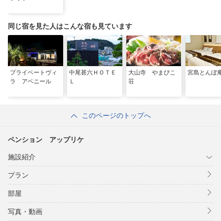
同じ宿を見た人はこんな宿も見ています
プライベートヴィ
中尾甚六ＨＯＴＥ
大山寺 やまびこ
宮島とんぼ
ラ アベニール
Ｌ
荘
このページのトップへ
ペンション アップリケ
施設紹介
プラン
部屋
写真・動画