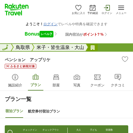
お気に入り
予約確認
ログイン
メニュー
全国
全国
鳥取県
米子・皆生温泉・大山
ペンション ア
ペンション アップリケ
プラン
施設紹介
部屋
写真
クーポン
クチコミ
プラン一覧
宿泊プラン
航空券付宿泊プラン
チェックイン
チェックアウト
大人
子ども
部屋数