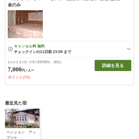
金のみ
お1人さま1泊（5名1室利用時） (税込)
詳細を見る
7,000
円
／人〜
ポイント(1%)
最近見た宿
ペンション アッ
プリケ