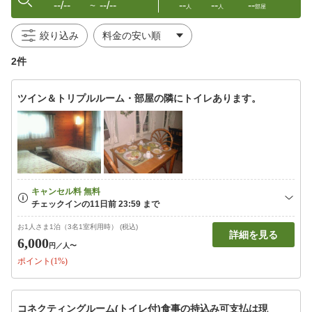
--/--
--/--
--
--
--
〜
人
人
部屋
絞り込み
2件
ツイン＆トリプルルーム・部屋の隣にトイレあります。
お1人さま1泊（3名1室利用時） (税込)
詳細を見る
6,000
円
／人〜
ポイント(1%)
コネクティングルーム(トイレ付)食事の持込み可支払は現