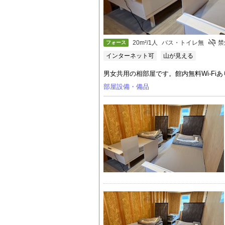
20m²/1人
バス・トイレ無
禁
フォース
インターネット可
山が見える
男女共用の相部屋です。館内無料Wi-F
部屋設備・備品