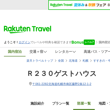
国内宿泊
交通＋宿
レンタカー
高速バス・ツア
楽天トラベルトップ
全国
北海道
札幌
すすきの・
Ｒ２３０ゲストハウス
〒061-2282北海道札幌市南区藤野2条12-1-2
施設紹介
プラン一覧
部屋一覧
地図・