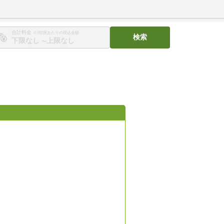
合計料金
※1部屋あたりの税込金額
検索
〜