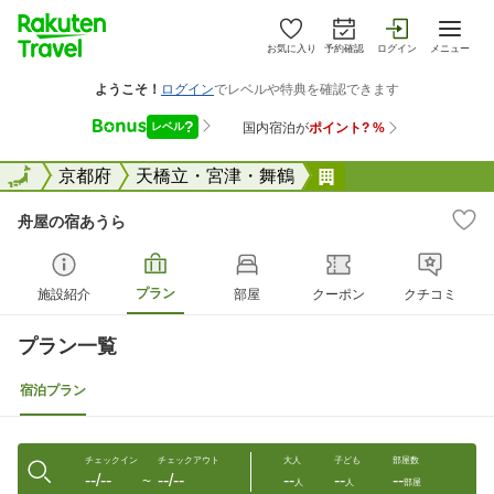
お気に入り
予約確認
ログイン
メニュー
全国
全国
京都府
天橋立・宮津・舞鶴
舟屋の宿あうら
舟屋の宿あうら
プラン
施設紹介
部屋
クーポン
クチコミ
プラン一覧
宿泊プラン
チェックイン
チェックアウト
大人
子ども
部屋数
--/--
--/--
--
--
--
〜
人
人
部屋