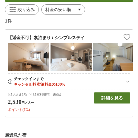
絞り込み
1件
【返金不可】素泊まり / シンプルステイ
お1人さま1泊（4名1室利用時） (税込)
詳細を見る
2,530
円
／人〜
ポイント(1%)
最近見た宿