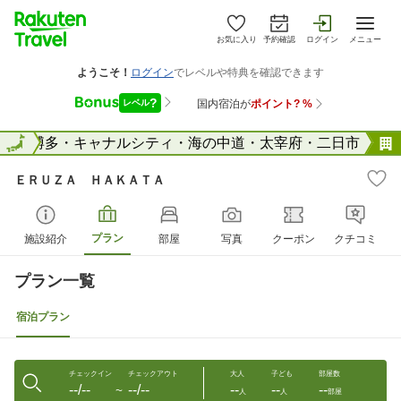
お気に入り
予約確認
ログイン
メニュー
県
全国
博多・キャナルシティ・海の中道・太宰府・二日市
ＥＲＵＺＡ ＨＡＫＡＴＡ
プラン
施設紹介
部屋
写真
クーポン
クチコミ
プラン一覧
宿泊プラン
チェックイン
チェックアウト
大人
子ども
部屋数
--/--
--/--
--
--
--
〜
人
人
部屋