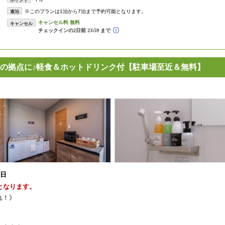
ポイント
※このプランは1泊から7泊まで予約可能となります。
連泊
キャンセル
の拠点に♪軽食＆ホットドリンク付【駐車場至近＆無料】
1日
となります。
れ！》