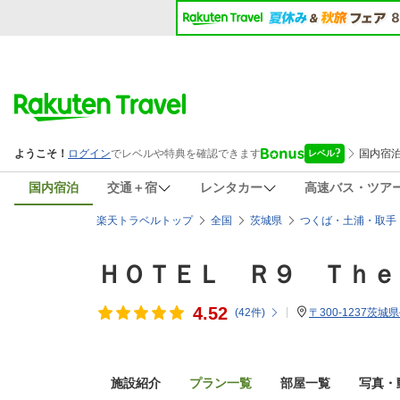
国内宿泊
交通＋宿
レンタカー
高速バス・ツア
楽天トラベルトップ
全国
茨城県
つくば・土浦・取手
ＨＯＴＥＬ Ｒ９ Ｔｈｅ
4.52
(
42
件)
〒300-1237茨城県
施設紹介
プラン一覧
部屋一覧
写真・動