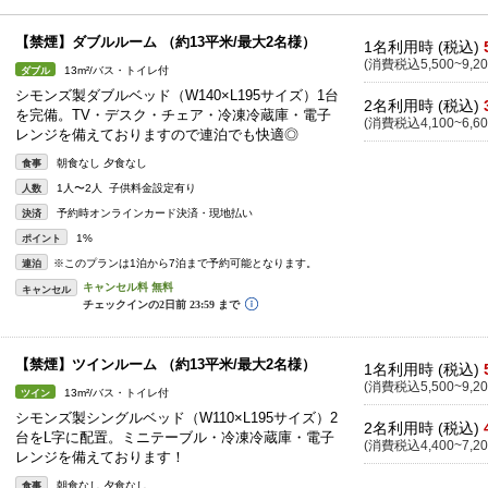
【禁煙】ダブルルーム （約13平米/最大2名様）
1名利用時 (税込)
(消費税込5,500~9,20
13m²/バス・トイレ付
ダブル
シモンズ製ダブルベッド（W140×L195サイズ）1台
2名利用時 (税込)
を完備。TV・デスク・チェア・冷凍冷蔵庫・電子
(消費税込4,100~6,60
レンジを備えておりますので連泊でも快適◎
朝食なし 夕食なし
食事
1人〜2人 子供料金設定有り
人数
予約時オンラインカード決済・現地払い
決済
1%
ポイント
※このプランは1泊から7泊まで予約可能となります。
連泊
キャンセル
【禁煙】ツインルーム （約13平米/最大2名様）
1名利用時 (税込)
(消費税込5,500~9,20
13m²/バス・トイレ付
ツイン
シモンズ製シングルベッド（W110×L195サイズ）2
2名利用時 (税込)
台をL字に配置。ミニテーブル・冷凍冷蔵庫・電子
(消費税込4,400~7,20
レンジを備えております！
朝食なし 夕食なし
食事