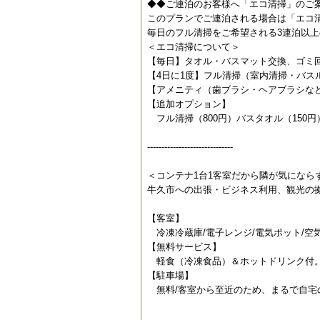
◆◆ご連泊のお客様へ「エコ清掃」のご
このプランでご連泊される場合は「エコ
毎日のフル清掃をご希望される3連泊以
＜エコ清掃について＞
【毎日】タオル・バスマット交換、ゴミ
【4日に1度】フル清掃（室内清掃・バス
【アメニティ（歯ブラシ・ヘアブラシな
【追加オプション】
フル清掃（800円）バスタオル（150
------------------------------
＜コンテナ1台1客室だから隣が気になら
牛久市への出張・ビジネス利用、観光の
【客室】
冷凍冷蔵庫/電子レンジ/電気ポット/空
【無料サービス】
軽食（冷凍食品）＆ホットドリンク付。
【駐車場】
無料/客室から至近のため、まるで自宅