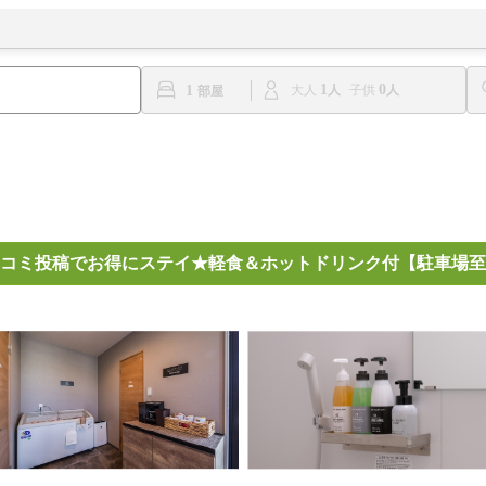
1
0
1
大人
子供
コミ投稿でお得にステイ★軽食＆ホットドリンク付【駐車場至