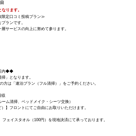
2日
となります。
数限定口コミ投稿プラン≫
なプランです。
一層サービスの向上に努めて参ります。
！
案内◆◆
清掃」となります。
上の方は「連泊プラン（フル清掃）」をご予約ください。
回収
ルーム清掃、ベッドメイク・シーツ交換）
ど）】フロントにてご自由にお取りいただけます。
円）フェイスタオル（100円）を現地決済にて承っております。