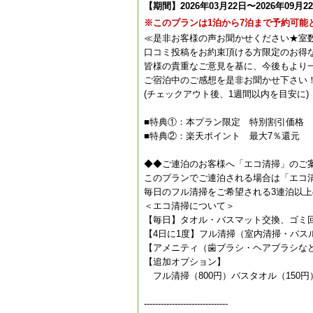
【期間】2026年03月22日〜2026年09月2
※このプランは1泊から7泊まで予約可能
≪是非お客様の声お聞かせください★室
口コミ投稿をお約束頂ける方限定のお得
皆様の貴重なご意見を基に、今後もより
ご宿泊中のご感想を是非お聞かせ下さい
(チェックアウト後、1週間以内を目安に)
■特典①：本プラン限定 特別割引価格
■特典②：楽天ポイント 最大7％還元
◆◆ご連泊のお客様へ「エコ清掃」のご
このプランでご連泊される場合は「エコ
毎日のフル清掃をご希望される3連泊以
＜エコ清掃について＞
【毎日】タオル・バスマット交換、ゴミ
【4日に1度】フル清掃（室内清掃・バス
【アメニティ（歯ブラシ・ヘアブラシな
【追加オプション】
フル清掃（800円）バスタオル（150
------------------------------