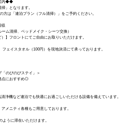
案内◆◆
清掃」となります。
上の方は「連泊プラン（フル清掃）」をご予約ください。
回収
ルーム清掃、ベッドメイク・シーツ交換）
ど）】フロントにてご自由にお取りいただけます。
円）フェイスタオル（100円）を現地決済にて承っております。
ず「のびのびステイ」＞
拠点におすすめ◎
気清浄機など連泊でも快適にお過ごしいただける設備を備えています。
アメニティ各種もご用意しております。
のように滞在いただけます。