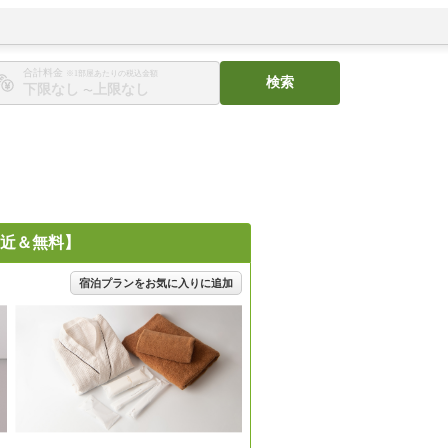
合計料金
※1部屋あたりの税込金額
検索
〜
近＆無料】
宿泊プランをお気に入りに追加