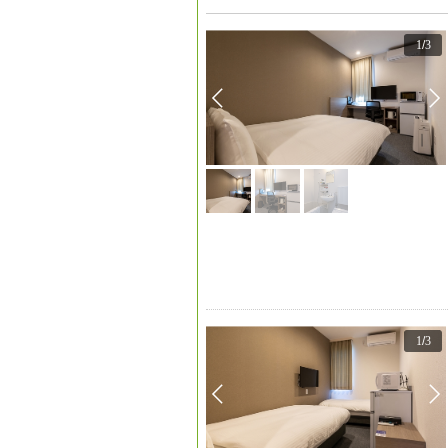
1
/
3
1
/
3