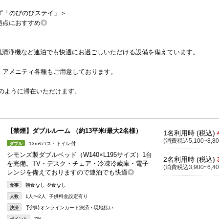
ず「のびのびステイ」＞
拠点におすすめ◎
気清浄機など連泊でも快適にお過ごしいただける設備を備えています。
アメニティ各種もご用意しております。
のように滞在いただけます。
【禁煙】ダブルルーム （約13平米/最大2名様）
1名利用時 (税込)
(消費税込5,100~8,80
13m²/バス・トイレ付
ダブル
シモンズ製ダブルベッド（W140×L195サイズ）1台
2名利用時 (税込)
を完備。TV・デスク・チェア・冷凍冷蔵庫・電子
(消費税込3,900~6,40
レンジを備えておりますので連泊でも快適◎
朝食なし 夕食なし
食事
1人〜2人 子供料金設定有り
人数
予約時オンラインカード決済・現地払い
決済
7%