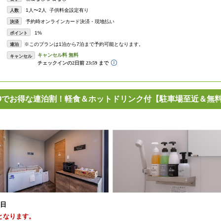
1人〜2人 子供料金設定有り
人数
予約時オンラインカード決済・現地払い
決済
1%
ポイント
※このプランは1泊から7泊まで予約可能となります。
連泊
キャンセル
Oでお得な連泊割！軽食＆ホットドリンク付【駐車場至近＆無
1日
となります。