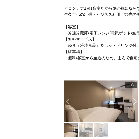
＜コンテナ1台1客室だから隣が気になら
牛久市への出張・ビジネス利用、観光の
【客室】
冷凍冷蔵庫/電子レンジ/電気ポット/空
【無料サービス】
軽食（冷凍食品）＆ホットドリンク付。
【駐車場】
無料/客室から至近のため、まるで自宅
1
/
3